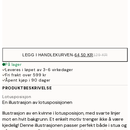
107,5
30x40 cm
21
Frame
options
LEGG I HANDLEKURVEN
-
64,50 KR
129 KR
På lager
Leveres i løpet av 3-6 virkedager
Fri frakt over 599 kr
Åpent kjøp i 90 dager
PRODUKTBESKRIVELSE
Lotusposisjon
En illustrasjon av lotusposisjonen
Illustrasjon av en kvinne i lotusposisjon, med svarte linjer
mot en hvit bakgrunn. Et enkelt motiv trenger ikke å være
kjedelig! Denne illustrasjonen passer perfekt både i stua og