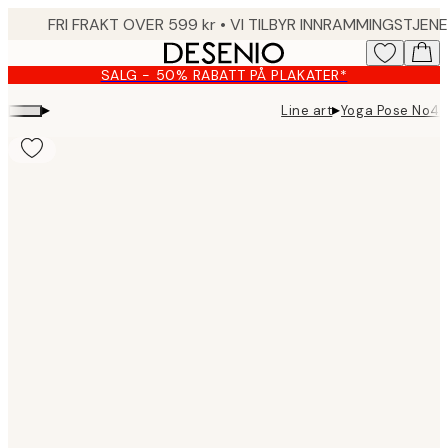
Skip
to
main
SALG - 50% RABATT PÅ PLAKATER*
content.
▸
▸
Line art
Yoga Pose No4 
Product
images