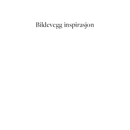
Fra 72,50 kr
145 kr
Bildevegg inspirasjon