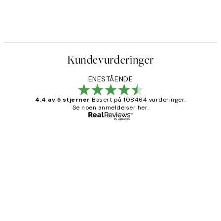
Kundevurderinger
ENESTÅENDE
4.4 av 5 stjerner
Basert på 108464 vurderinger.
Se noen anmeldelser her.
Verifisert kjøper
Kundevurderinger
Litt lang leveringstid, men alt fungerte
perfekt og produktene er så verdt det!
27 apr
Berit H