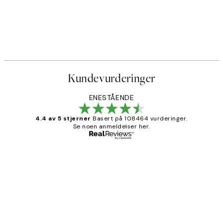
Kundevurderinger
ENESTÅENDE
4.4 av 5 stjerner
Basert på 108464 vurderinger.
Se noen anmeldelser her.
Verifisert kjøper
Kundevurderinger
Litt lang leveringstid, men alt fungerte
perfekt og produktene er så verdt det!
27 apr