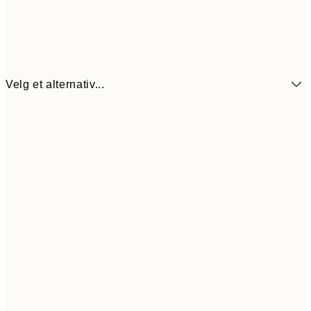
Velg et alternativ...
72,5
21x30 cm
14