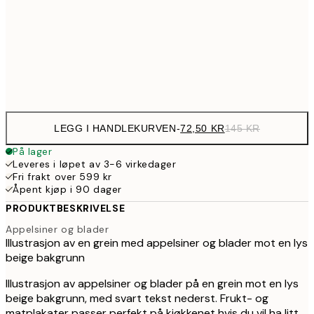
114,5
30x40 cm
22
Frame
options
LEGG I HANDLEKURVEN
-
72,50 KR
145 KR
På lager
Leveres i løpet av 3-6 virkedager
Fri frakt over 599 kr
Åpent kjøp i 90 dager
PRODUKTBESKRIVELSE
Appelsiner og blader
Illustrasjon av en grein med appelsiner og blader mot en lys
beige bakgrunn
Illustrasjon av appelsiner og blader på en grein mot en lys
beige bakgrunn, med svart tekst nederst. Frukt- og
matplakater passer perfekt på kjøkkenet hvis du vil ha litt