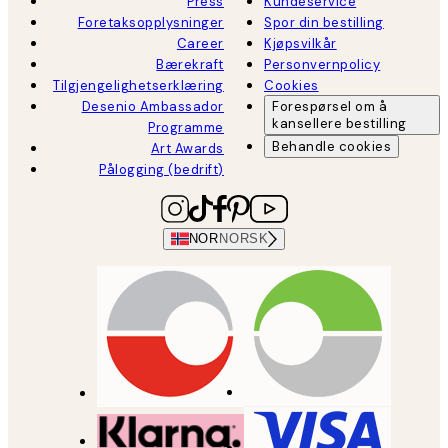
Press
Kundeservice
Foretaksopplysninger
Spor din bestilling
Career
Kjøpsvilkår
Bærekraft
Personvernpolicy
Tilgjengelighetserklæring
Cookies
Desenio Ambassador
Forespørsel om å
kansellere bestilling
Programme
Behandle cookies
Art Awards
Pålogging (bedrift)
NOR
NORSK