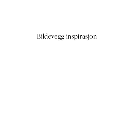
 No2 Plakat
Green Botanical Vase Plakat
Fra 72,50 kr
145 kr
Bildevegg inspirasjon