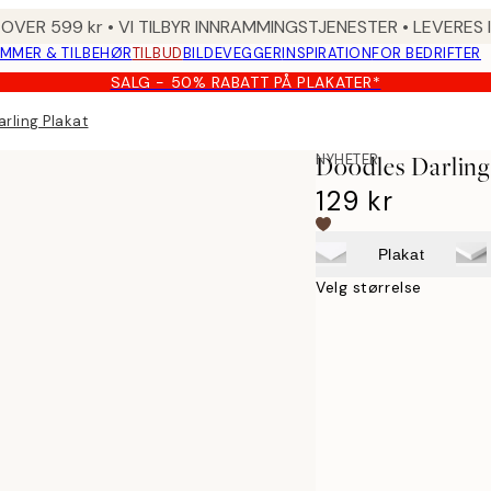
 OVER 599 kr • VI TILBYR INNRAMMINGSTJENESTER • LEVERES
MMER & TILBEHØR
TILBUD
BILDEVEGGER
INSPIRATION
FOR BEDRIFTER
SALG - 50% RABATT PÅ PLAKATER*
rling Plakat
NYHETER
Doodles Darling
129 kr
Plakat
Velg størrelse