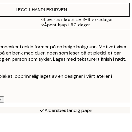
LEGG I HANDLEKURVEN
289 kr
Leveres i løpet av 3-6 virkedager
Åpent kjøp i 90 dager
359 kr
509 kr
ennesker i enkle former på en beige bakgrunn. Motivet viser
på en benk med duer, noen som leser på et pledd, et par
g en person som sykler. Laget med teksturert finish i rødt,
lakat, opprinnelig laget av en designer i vårt atelier i
r
Aldersbestandig papir