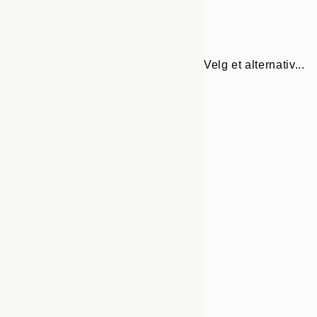
Velg et alternativ...
Frame
21x30 cm
options
30x40 cm