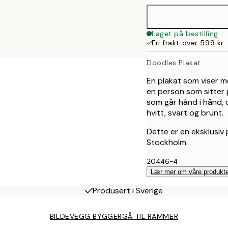
40x50 cm
Laget på bestilling
Fri frakt over 599 kr
50x70 cm
Doodles Plakat
70x100 cm
En plakat som viser m
en person som sitter 
som går hånd i hånd, o
hvitt, svart og brunt.
Dette er en eksklusiv p
Stockholm.
20446-4
Lær mer om våre produkte
Produsert i Sverige
BILDEVEGG BYGGER
GÅ TIL RAMMER