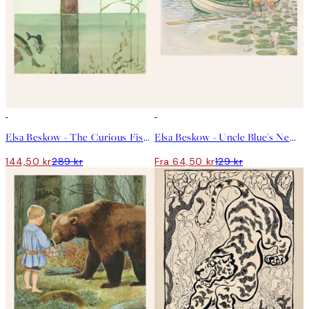
50%*
50%*
Elsa Beskow - The Curious Fish Plakat
Elsa Beskow - Uncle Blue's New Boat Plakat
144,50 kr
289 kr
Fra 64,50 kr
129 kr