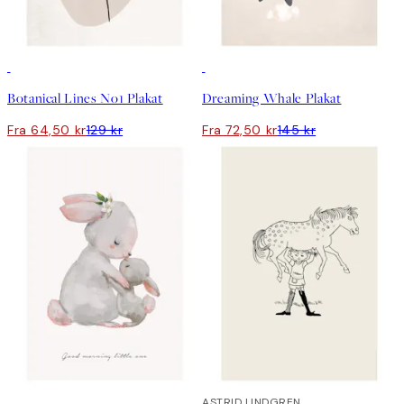
50%*
50%*
Botanical Lines No1 Plakat
Dreaming Whale Plakat
Fra 64,50 kr
129 kr
Fra 72,50 kr
145 kr
50%*
50%*
ASTRID LINDGREN