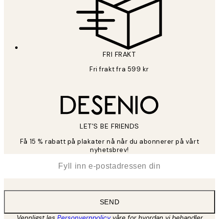
FRI FRAKT
Fri frakt fra 599 kr
LET’S BE FRIENDS
Få 15 % rabatt på plakater nå når du abonnerer på vårt
nyhetsbrev!
*
E-post
SEND
Vennligst les
Personvernpolicy
våre for hvordan vi behandler