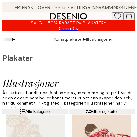
Skip
to
main
SALG - 50% RABATT PÅ PLAKATER*
content.
0 min
0 s
Gyldig
til
▸
▸
Kunstplakater
Illustrasjoner
og
med:
2026-
Plakater
08-
09
Illustrasjoner
Å illustrere handler om å skape magi med penn og papir. Hvis du
er en av dem som heller konsumerer kunst enn skaper den selv,
har du kommet til riktig sted. I kategorien Illustrasjoner har vi
samlet utvalgte motiver med ulike kunststiler for at du skal
Les mer
Alle kategorier
Filtrer og sorter
kunne finne noe som passer for deg og hjemmet ditt.