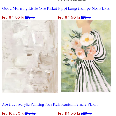
Good Morning Little One Plakat
Pippi Langstrømpe No1 Plakat
Fra 64,50 kr
129 kr
Fra 64,50 kr
129 kr
50%*
50%*
Abstract Acrylic Painting No1 Plakat
Botanical Female Plakat
Fra 107,50 kr
215 kr
Fra 114,50 kr
229 kr