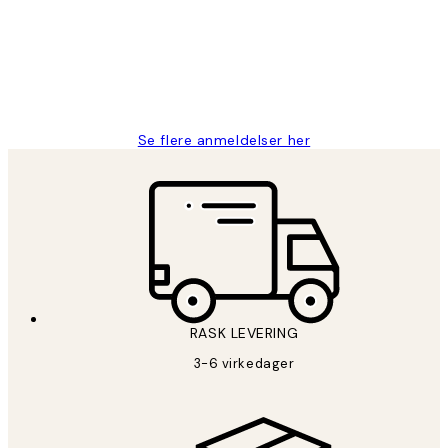
perfekt og produktene er så verdt det!
27 apr
Berit H
Se flere anmeldelser her
RASK LEVERING
3-6 virkedager