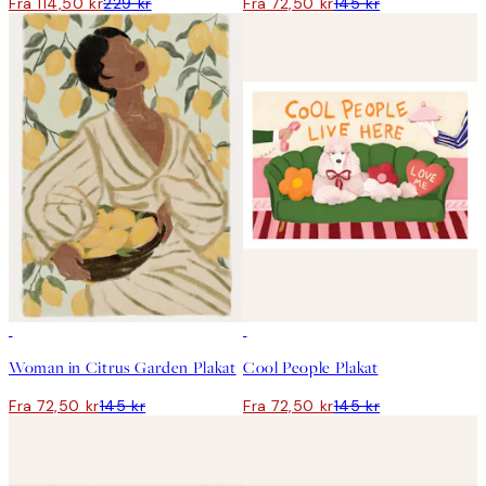
Fra 114,50 kr
229 kr
Fra 72,50 kr
145 kr
50%*
50%*
Woman in Citrus Garden Plakat
Cool People Plakat
Fra 72,50 kr
145 kr
Fra 72,50 kr
145 kr