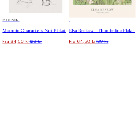
50%*
MOOMIN
50%*
Moomin Characters No1 Plakat
Elsa Beskow - Thumbelina Plakat
Fra 64,50 kr
129 kr
Fra 64,50 kr
129 kr