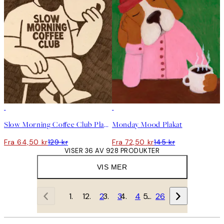
50%*
50%*
Slow Morning Coffee Club Plakat
Monday Mood Plakat
Fra 64,50 kr
129 kr
Fra 72,50 kr
145 kr
VISER 36 AV 928 PRODUKTER
VIS MER
1
2
3
4
…
26