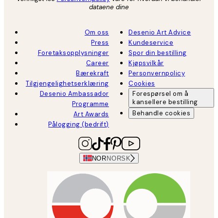
dataene dine
Om oss
Desenio Art Advice
Press
Kundeservice
Foretaksopplysninger
Spor din bestilling
Career
Kjøpsvilkår
Bærekraft
Personvernpolicy
Tilgjengelighetserklæring
Cookies
Desenio Ambassador
Forespørsel om å
kansellere bestilling
Programme
Behandle cookies
Art Awards
Pålogging (bedrift)
NOR
NORSK