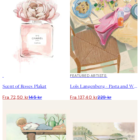
50%*
40%*
FEATURED ARTISTS
Scent of Roses Plakat
Loïs Langenberg - Pasta and Wine Club Plakat
Fra 72,50 kr
145 kr
Fra 137,40 kr
229 kr