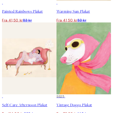
50%*
50%*
Painted Rainbows Plakat
Warming Sun Plakat
Fra 41,50 kr
83 kr
Fra 41,50 kr
83 kr
50%*
50%*
SS25
Self-Care Afternoon Plakat
Vintage Doggo Plakat