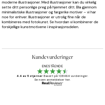
moderne illustrasjoner. Med illustrasjoner kan du virkelig
sette ditt personlige preg på hjemmet ditt. Bla gjennom
minimalistiske illustrasjoner og fargerike motiver – vi har
noe for enhver. Illustrasjoner er utrolig fine når de
kombineres med fotokunst. Se hvordan vi kombinerer de
forskjellige kunstmotivene i inspirasjonsdelen.
Kundevurderinger
ENESTÅENDE
4.4 av 5 stjerner
Basert på 108464 vurderinger.
Se noen anmeldelser her.
Verifisert kjøper
Kundevurderinger
Litt lang leveringstid, men alt fungerte