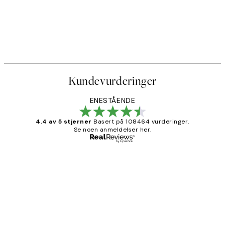
Kundevurderinger
ENESTÅENDE
4.4 av 5 stjerner
Basert på 108464 vurderinger.
Se noen anmeldelser her.
Verifisert kjøper
Kundevurderinger
Litt lang leveringstid, men alt fungerte
perfekt og produktene er så verdt det!
27 apr