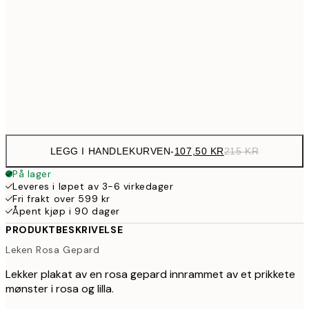
144,5
40x50 cm
28
179,5
50x70 cm
35
Frame
options
LEGG I HANDLEKURVEN
-
107,50 KR
215 KR
På lager
Leveres i løpet av 3-6 virkedager
Fri frakt over 599 kr
Åpent kjøp i 90 dager
PRODUKTBESKRIVELSE
Leken Rosa Gepard
Lekker plakat av en rosa gepard innrammet av et prikkete
mønster i rosa og lilla.