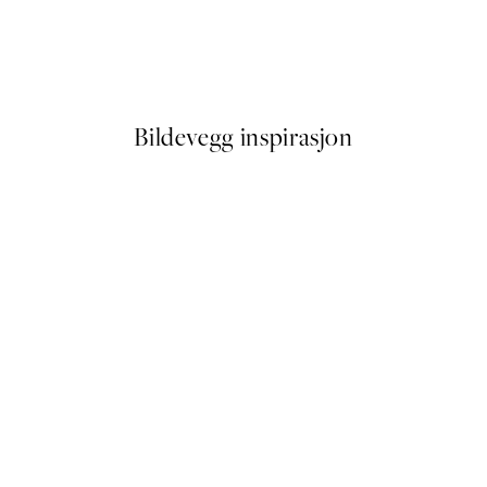
Funky Palm Tree Plakat
Fra 114,50 kr
229 kr
Bildevegg inspirasjon