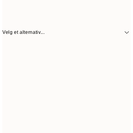
Velg et alternativ...
107,5
30x40 cm
21