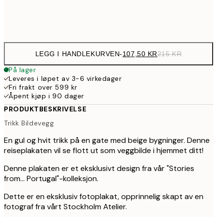
Frame
options
LEGG I HANDLEKURVEN
-
107,50 KR
215 KR
På lager
Leveres i løpet av 3-6 virkedager
Fri frakt over 599 kr
Åpent kjøp i 90 dager
PRODUKTBESKRIVELSE
Trikk Bildevegg
En gul og hvit trikk på en gate med beige bygninger. Denne
reiseplakaten vil se flott ut som veggbilde i hjemmet ditt!
Denne plakaten er et eksklusivt design fra vår "Stories
from... Portugal"-kolleksjon.
Dette er en eksklusiv fotoplakat, opprinnelig skapt av en
fotograf fra vårt Stockholm Atelier.