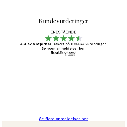
Kundevurderinger
ENESTÅENDE
4.4 av 5 stjerner
Basert på 108464 vurderinger.
Se noen anmeldelser her.
Verifisert kjøper
Kundevurderinger
Litt lang leveringstid, men alt fungerte
perfekt og produktene er så verdt det!
27 apr
Berit H
Se flere anmeldelser her