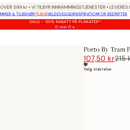
 OVER 599 kr • VI TILBYR INNRAMMINGSTJENESTER • LEVERES
MMER & TILBEHØR
TILBUD
BILDEVEGGER
INSPIRATION
FOR BEDRIFTER
SALG - 50% RABATT PÅ PLAKATER*
0 min
0 s
Gyldig
til
og
med:
Porto By Tram P
2026-
08-
107,50 kr
215 
09
Velg størrelse