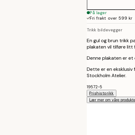
70x100 cm
På lager
Fri frakt over 599 kr
Trikk bildevegger
En gul og brun trikk 
plakaten vil tilføre lit
Denne plakaten er et ek
Dette er en eksklusiv 
Stockholm Atelier.
19572-5
Prishistorikk
Lær mer om våre produkte