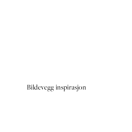
50%*
Azulejo Walk Plakat
Fra 107,50 kr
215 kr
Bildevegg inspirasjon