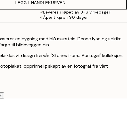
LEGG I HANDLEKURVEN
254,50 kr
509 kr
Leveres i løpet av 3-6 virkedager
Åpent kjøp i 90 dager
passerer en bygning med blå murstein. Denne lyse og solrike
t farge til bildeveggen din.
sklusivt design fra vår "Stories from... Portugal" kolleksjon.
fotoplakat, opprinnelig skapt av en fotograf fra vårt
r