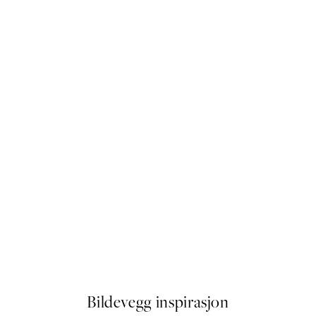
50%*
Peonies and Roses Plakat
Fra 41,50 kr
83 kr
Bildevegg inspirasjon