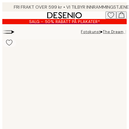
Skip
to
main
SALG - 50% RABATT PÅ PLAKATER*
content.
▸
▸
Fotokunst
The Dream, P
Product
images