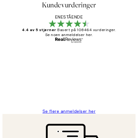
Kundevurderinger
ENESTÅENDE
4.4 av 5 stjerner
Basert på 108464 vurderinger.
Se noen anmeldelser her.
Verifisert kjøper
Kundevurderinger
Litt lang leveringstid, men alt fungerte
perfekt og produktene er så verdt det!
27 apr
Berit H
Se flere anmeldelser her