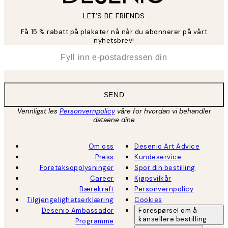
LET’S BE FRIENDS
Få 15 % rabatt på plakater nå når du abonnerer på vårt
nyhetsbrev!
*
E-post
SEND
Vennligst les
Personvernpolicy
våre for hvordan vi behandler
dataene dine
Om oss
Desenio Art Advice
Press
Kundeservice
Foretaksopplysninger
Spor din bestilling
Career
Kjøpsvilkår
Bærekraft
Personvernpolicy
Tilgjengelighetserklæring
Cookies
Desenio Ambassador
Forespørsel om å
kansellere bestilling
Programme