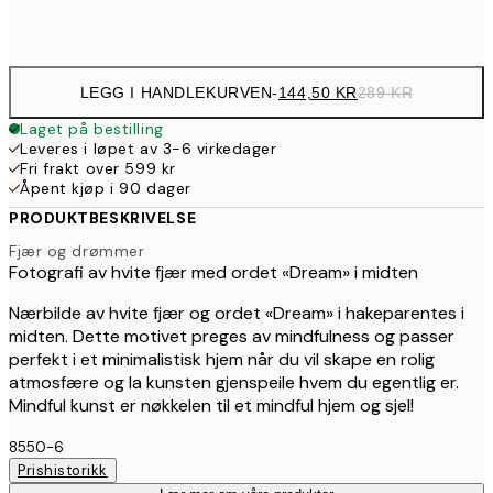
Frame
options
LEGG I HANDLEKURVEN
-
144,50 KR
289 KR
Laget på bestilling
Leveres i løpet av 3-6 virkedager
Fri frakt over 599 kr
Åpent kjøp i 90 dager
PRODUKTBESKRIVELSE
Fjær og drømmer
Fotografi av hvite fjær med ordet «Dream» i midten
Nærbilde av hvite fjær og ordet «Dream» i hakeparentes i
midten. Dette motivet preges av mindfulness og passer
perfekt i et minimalistisk hjem når du vil skape en rolig
atmosfære og la kunsten gjenspeile hvem du egentlig er.
Mindful kunst er nøkkelen til et mindful hjem og sjel!
8550-6
Prishistorikk