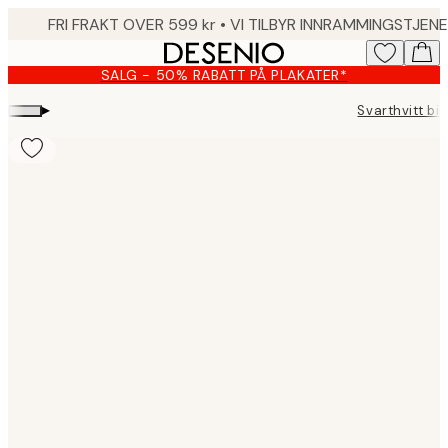
Skip
to
main
SALG - 50% RABATT PÅ PLAKATER*
content.
▸
Svarthvitt bil
Product
images