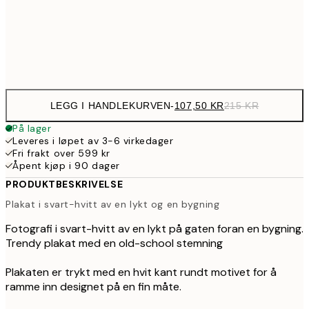
35
Frame
options
LEGG I HANDLEKURVEN
-
107,50 KR
215 KR
På lager
Leveres i løpet av 3-6 virkedager
Fri frakt over 599 kr
Åpent kjøp i 90 dager
PRODUKTBESKRIVELSE
Plakat i svart-hvitt av en lykt og en bygning
Fotografi i svart-hvitt av en lykt på gaten foran en bygning.
Trendy plakat med en old-school stemning
Plakaten er trykt med en hvit kant rundt motivet for å
ramme inn designet på en fin måte.