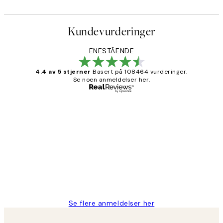
Kundevurderinger
ENESTÅENDE
4.4 av 5 stjerner
Basert på 108464 vurderinger.
Se noen anmeldelser her.
Verifisert kjøper
Kundevurderinger
Litt lang leveringstid, men alt fungerte
perfekt og produktene er så verdt det!
27 apr
Berit H
Se flere anmeldelser her