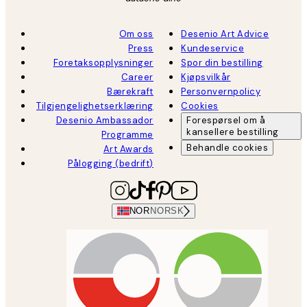
Om oss
Desenio Art Advice
Press
Kundeservice
Foretaksopplysninger
Spor din bestilling
Career
Kjøpsvilkår
Bærekraft
Personvernpolicy
Tilgjengelighetserklæring
Cookies
Desenio Ambassador
Forespørsel om å
kansellere bestilling
Programme
Behandle cookies
Art Awards
Pålogging (bedrift)
NOR
NORSK