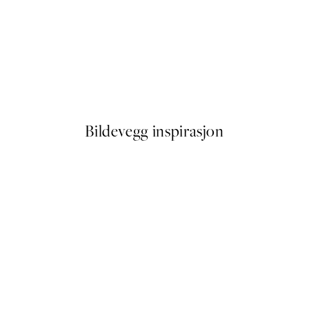
50%*
Soft Hands Plakat
Fra 114,50 kr
229 kr
Bildevegg inspirasjon