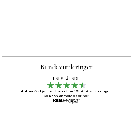
Kundevurderinger
ENESTÅENDE
4.4 av 5 stjerner
Basert på 108464 vurderinger.
Se noen anmeldelser her.
Verifisert kjøper
Kundevurderinger
Litt lang leveringstid, men alt fungerte
perfekt og produktene er så verdt det!