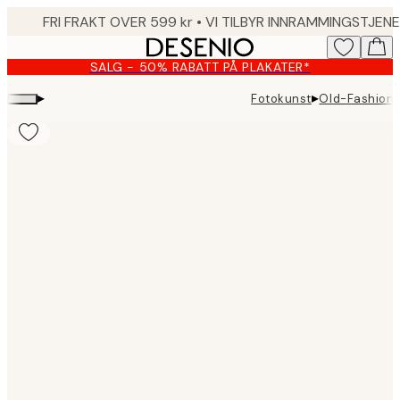
Skip
to
main
SALG - 50% RABATT PÅ PLAKATER*
content.
▸
▸
Fotokunst
Old-Fashione
Product
images