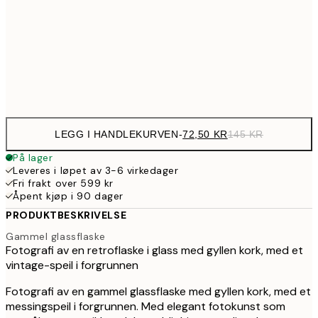
199,5
50x70 cm
39
Frame
options
LEGG I HANDLEKURVEN
-
72,50 KR
145 KR
På lager
Leveres i løpet av 3-6 virkedager
Fri frakt over 599 kr
Åpent kjøp i 90 dager
PRODUKTBESKRIVELSE
Gammel glassflaske
Fotografi av en retroflaske i glass med gyllen kork, med et
vintage-speil i forgrunnen
Fotografi av en gammel glassflaske med gyllen kork, med et
messingspeil i forgrunnen. Med elegant fotokunst som