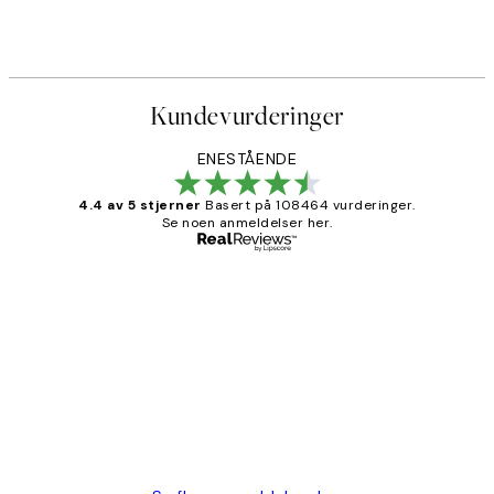
Kundevurderinger
ENESTÅENDE
4.4 av 5 stjerner
Basert på 108464 vurderinger.
Se noen anmeldelser her.
Verifisert kjøper
Kundevurderinger
Litt lang leveringstid, men alt fungerte
perfekt og produktene er så verdt det!
27 apr
Berit H