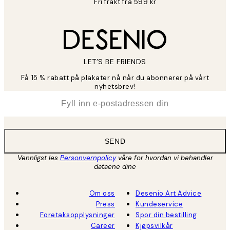
Fri frakt fra 599 kr
LET’S BE FRIENDS
Få 15 % rabatt på plakater nå når du abonnerer på vårt
nyhetsbrev!
*
E-post
SEND
Vennligst les
Personvernpolicy
våre for hvordan vi behandler
dataene dine
Om oss
Desenio Art Advice
Press
Kundeservice
Foretaksopplysninger
Spor din bestilling
Career
Kjøpsvilkår