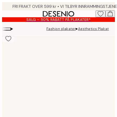
Skip
to
main
SALG - 50% RABATT PÅ PLAKATER*
content.
▸
▸
Fashion plakater
Aesthetics Plakat
Product
images