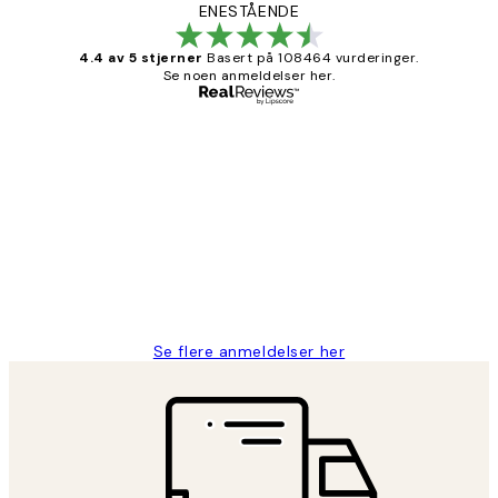
ENESTÅENDE
4.4 av 5 stjerner
Basert på 108464 vurderinger.
Se noen anmeldelser her.
Verifisert kjøper
Kundevurderinger
Litt lang leveringstid, men alt fungerte
perfekt og produktene er så verdt det!
27 apr
Berit H
Se flere anmeldelser her