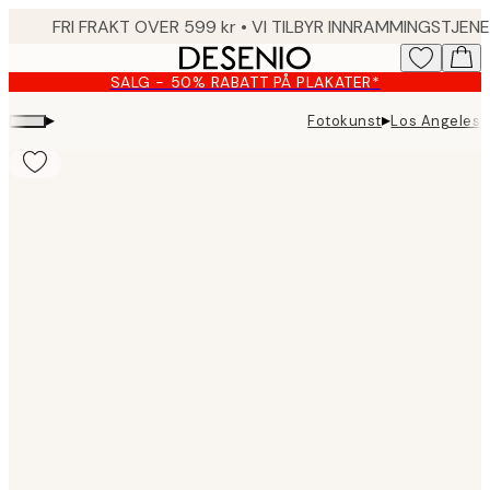
Skip
to
main
SALG - 50% RABATT PÅ PLAKATER*
content.
▸
▸
Fotokunst
Los Angeles 
Product
images