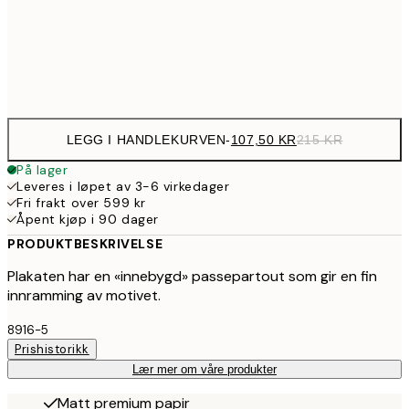
35
Frame
options
LEGG I HANDLEKURVEN
-
107,50 KR
215 KR
På lager
Leveres i løpet av 3-6 virkedager
Fri frakt over 599 kr
Åpent kjøp i 90 dager
PRODUKTBESKRIVELSE
Plakaten har en «innebygd» passepartout som gir en fin
innramming av motivet.
8916-5
Prishistorikk
Lær mer om våre produkter
Matt premium papir