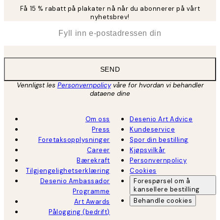
Få 15 % rabatt på plakater nå når du abonnerer på vårt
nyhetsbrev!
*
E-post
SEND
Vennligst les
Personvernpolicy
våre for hvordan vi behandler
dataene dine
Om oss
Desenio Art Advice
Press
Kundeservice
Foretaksopplysninger
Spor din bestilling
Career
Kjøpsvilkår
Bærekraft
Personvernpolicy
Tilgjengelighetserklæring
Cookies
Desenio Ambassador
Forespørsel om å
kansellere bestilling
Programme
Behandle cookies
Art Awards
Pålogging (bedrift)