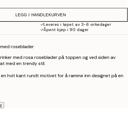
107,50 kr
215 kr
LEGG I HANDLEKURVEN
179,50 kr
359 kr
Leveres i løpet av 3-6 virkedager
Åpent kjøp i 90 dager
r med roseblader
drinker med rosa roseblader på toppen og ved siden av
at med en trendy stil.
 en hvit kant rundt motivet for å ramme inn designet på en
r