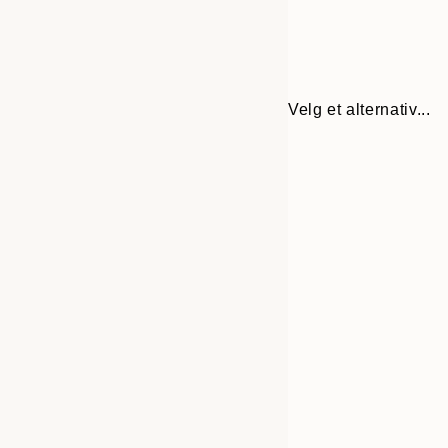
Velg et alternativ...
Frame
21x30 cm
options