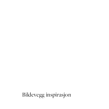
50%*
Pink Dream Plakat
Fra 107,50 kr
215 kr
Bildevegg inspirasjon