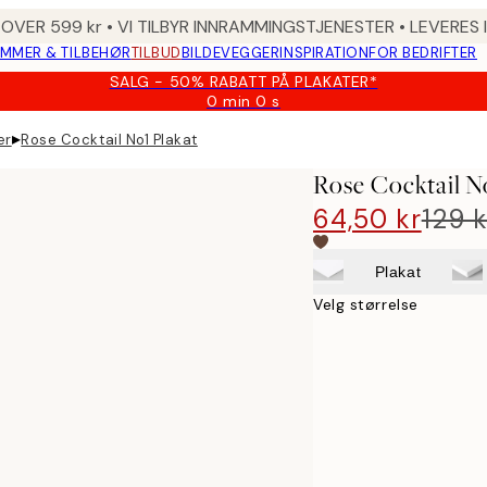
 OVER 599 kr • VI TILBYR INNRAMMINGSTJENESTER • LEVERES
MMER & TILBEHØR
TILBUD
BILDEVEGGER
INSPIRATION
FOR BEDRIFTER
SALG - 50% RABATT PÅ PLAKATER*
0 min
0 s
Gyldig
til
▸
er
Rose Cocktail No1 Plakat
og
med:
Rose Cocktail N
2026-
08-
64,50 kr
129 k
09
Plakat
Velg størrelse