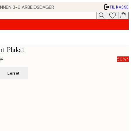
 INNEN 3-6 ARBEIDSDAGER
TIL KASSE
o1 Plakat
r
50%*
Lerret