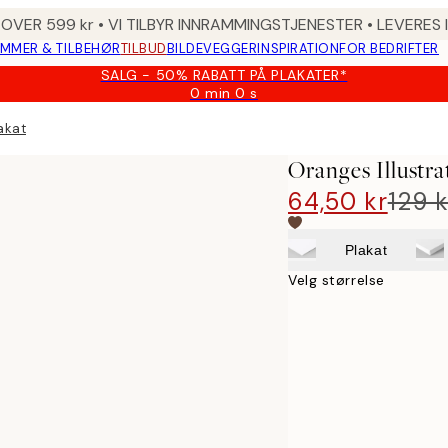
 OVER 599 kr • VI TILBYR INNRAMMINGSTJENESTER • LEVERES
MMER & TILBEHØR
TILBUD
BILDEVEGGER
INSPIRATION
FOR BEDRIFTER
SALG - 50% RABATT PÅ PLAKATER*
0 min
0 s
Gyldig
til
akat
og
med:
Oranges Illustra
2026-
08-
64,50 kr
129 k
09
Plakat
Velg størrelse