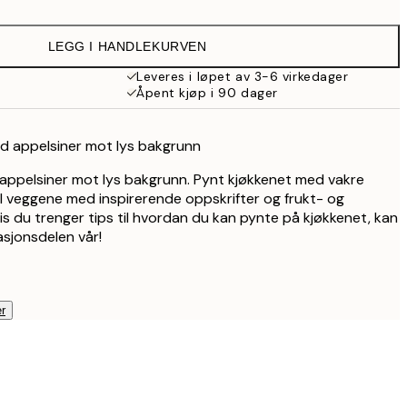
107,50 kr
215 kr
LEGG I HANDLEKURVEN
179,50 kr
359 kr
Leveres i løpet av 3-6 virkedager
Åpent kjøp i 90 dager
med appelsiner mot lys bakgrunn
av appelsiner mot lys bakgrunn. Pynt kjøkkenet med vakre
ll veggene med inspirerende oppskrifter og frukt- og
s du trenger tips til hvordan du kan pynte på kjøkkenet, kan
rasjonsdelen vår!
r