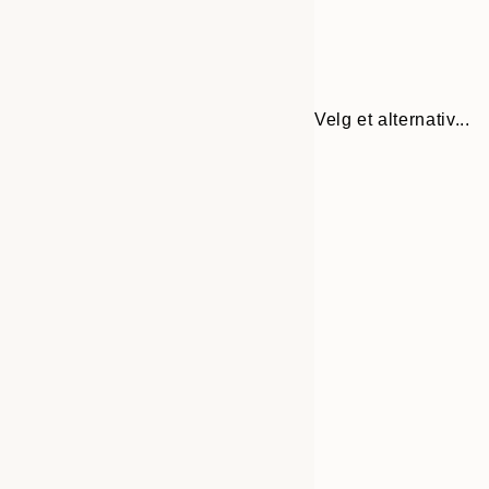
Velg et alternativ...
Frame
21x30 cm
options