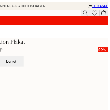
 INNEN 3-6 ARBEIDSDAGER
TIL KASSE
tion Plakat
r
50%*
Lerret