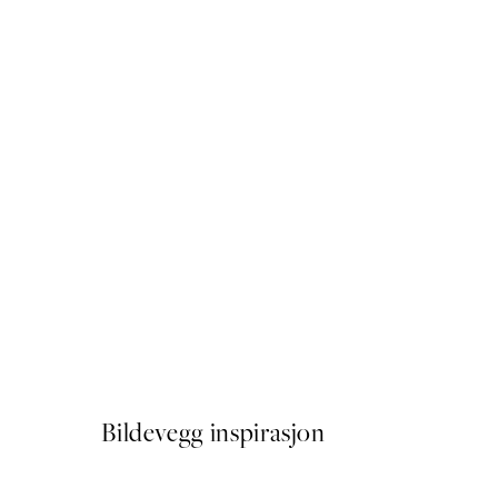
50%*
Monsieur Marcel Plakat
Fra 41,50 kr
83 kr
Bildevegg inspirasjon