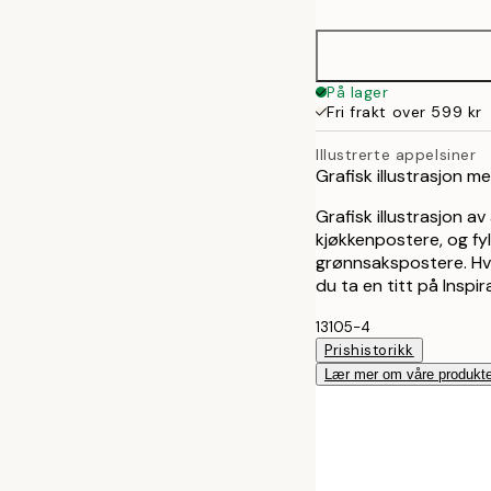
30x40 cm
50x70 cm
På lager
Fri frakt over 599 kr
Illustrerte appelsiner
Grafisk illustrasjon 
Grafisk illustrasjon 
kjøkkenpostere, og fy
grønnsakspostere. Hvi
du ta en titt på Inspi
13105-4
Prishistorikk
Lær mer om våre produkte