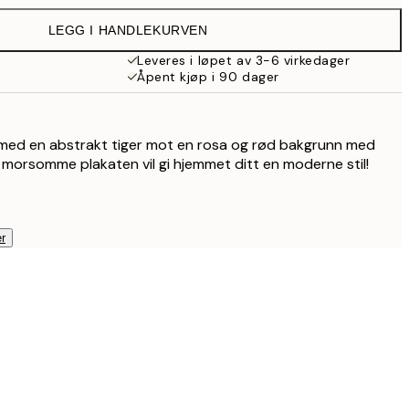
229 kr
LEGG I HANDLEKURVEN
199,50 kr
399 kr
Leveres i løpet av 3-6 virkedager
Åpent kjøp i 90 dager
 med en abstrakt tiger mot en rosa og rød bakgrunn med
e morsomme plakaten vil gi hjemmet ditt en moderne stil!
r