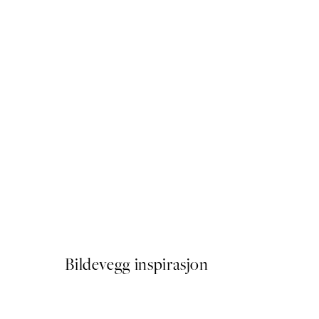
50%*
Sol Bloom Plakat
Fra 41,50 kr
83 kr
Bildevegg inspirasjon