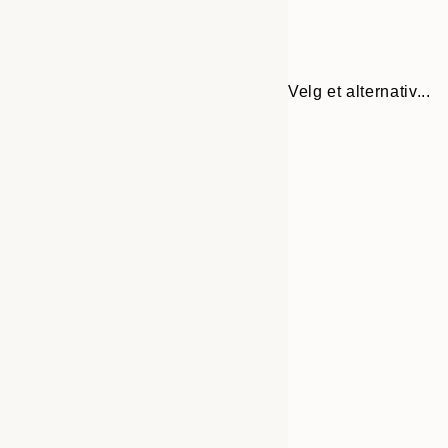
Velg et alternativ...
Frame
21x30 cm
options
30x40 cm