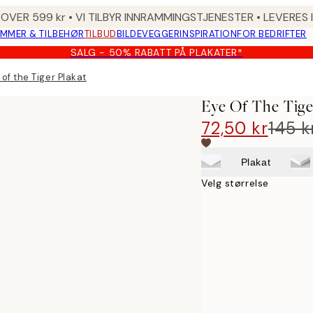
 OVER 599 kr • VI TILBYR INNRAMMINGSTJENESTER • LEVERES
MMER & TILBEHØR
TILBUD
BILDEVEGGER
INSPIRATION
FOR BEDRIFTER
SALG - 50% RABATT PÅ PLAKATER*
 of the Tiger Plakat
Eye Of The Tige
72,50 kr
145 k
Plakat
Velg størrelse