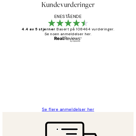
Kundevurderinger
ENESTÅENDE
4.4 av 5 stjerner
Basert på 108464 vurderinger.
Se noen anmeldelser her.
Verifisert kjøper
Kundevurderinger
Litt lang leveringstid, men alt fungerte
perfekt og produktene er så verdt det!
27 apr
Berit H
Se flere anmeldelser her