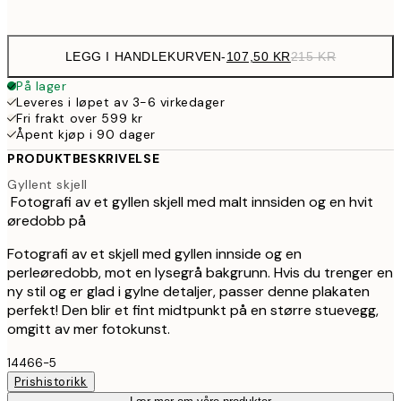
options
LEGG I HANDLEKURVEN
-
107,50 KR
215 KR
På lager
Leveres i løpet av 3-6 virkedager
Fri frakt over 599 kr
Åpent kjøp i 90 dager
PRODUKTBESKRIVELSE
Gyllent skjell
Fotografi av et gyllen skjell med malt innsiden og en hvit
øredobb på
Fotografi av et skjell med gyllen innside og en
perleøredobb, mot en lysegrå bakgrunn. Hvis du trenger en
ny stil og er glad i gylne detaljer, passer denne plakaten
perfekt! Den blir et fint midtpunkt på en større stuevegg,
omgitt av mer fotokunst.
14466-5
Prishistorikk