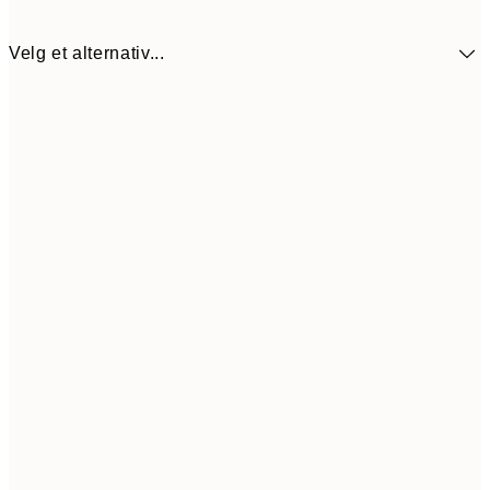
Velg et alternativ...
107,5
30x40 cm
21
Frame