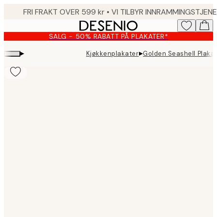
Skip
to
main
SALG - 50% RABATT PÅ PLAKATER*
content.
▸
▸
Kjøkkenplakater
Golden Seashell Plaka
Product
images