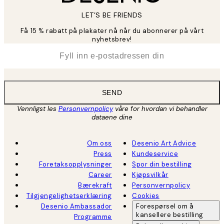
LET’S BE FRIENDS
Få 15 % rabatt på plakater nå når du abonnerer på vårt
nyhetsbrev!
*
E-post
SEND
Vennligst les
Personvernpolicy
våre for hvordan vi behandler
dataene dine
Om oss
Desenio Art Advice
Press
Kundeservice
Foretaksopplysninger
Spor din bestilling
Career
Kjøpsvilkår
Bærekraft
Personvernpolicy
Tilgjengelighetserklæring
Cookies
Desenio Ambassador
Forespørsel om å
kansellere bestilling
Programme