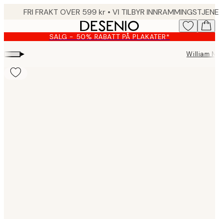
Skip
to
main
SALG - 50% RABATT PÅ PLAKATER*
content.
▸
William Mo
Product
images