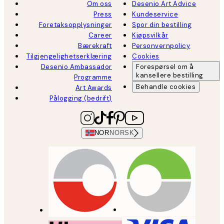
Om oss
Desenio Art Advice
Press
Kundeservice
Foretaksopplysninger
Spor din bestilling
Career
Kjøpsvilkår
Bærekraft
Personvernpolicy
Tilgjengelighetserklæring
Cookies
Desenio Ambassador
Forespørsel om å
kansellere bestilling
Programme
Behandle cookies
Art Awards
Pålogging (bedrift)
NOR
NORSK