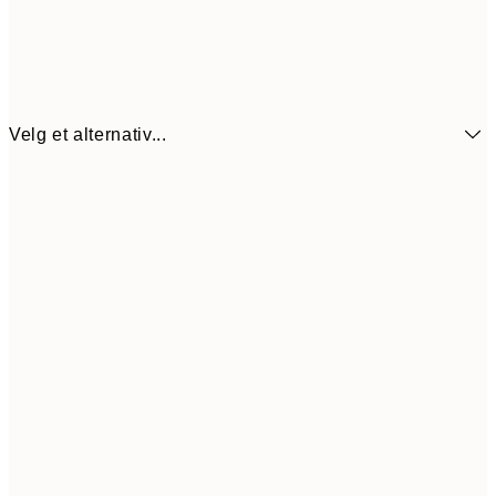
Velg et alternativ...
64,5
21x30 cm
12