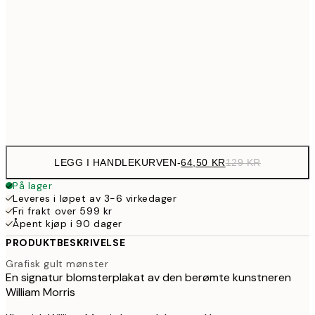
107,5
30x40 cm
21
179,5
50x70 cm
35
Frame
options
LEGG I HANDLEKURVEN
-
64,50 KR
129 KR
På lager
Leveres i løpet av 3-6 virkedager
Fri frakt over 599 kr
Åpent kjøp i 90 dager
PRODUKTBESKRIVELSE
Grafisk gult mønster
En signatur blomsterplakat av den berømte kunstneren
William Morris