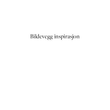
50%*
rles Plakat
Van Gogh - River Bank in Spr
Fra 107,50 kr
215 kr
Bildevegg inspirasjon