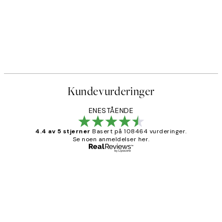
Kundevurderinger
ENESTÅENDE
4.4 av 5 stjerner
Basert på 108464 vurderinger.
Se noen anmeldelser her.
Verifisert kjøper
Kundevurderinger
Litt lang leveringstid, men alt fungerte
perfekt og produktene er så verdt det!