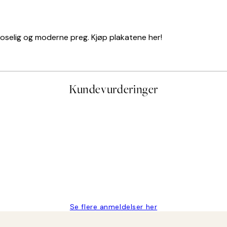
 koselig og moderne preg. Kjøp plakatene her!
Kundevurderinger
stid, men alt fungerte perfekt og produktene er så verdt det!
Se flere anmeldelser her