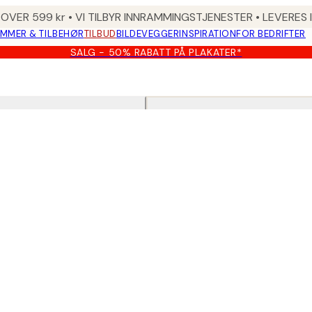
 OVER 599 kr • VI TILBYR INNRAMMINGSTJENESTER • LEVERES
MMER & TILBEHØR
TILBUD
BILDEVEGGER
INSPIRATION
FOR BEDRIFTER
SALG - 50% RABATT PÅ PLAKATER*