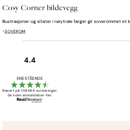
Cosy Corner bildevegg
Illustrasjoner og sitater i nøytrale farger gir soverommet et
SOVEROM
4.4
Kundevurderinger
Litt lang levering
ENESTÅENDE
Basert på 108464 vurderinger.
Se noen anmeldelser her.
27 apr
Berit H