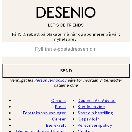
LET’S BE FRIENDS
Få 15 % rabatt på plakater nå når du abonnerer på vårt
nyhetsbrev!
*
E-post
SEND
Vennligst les
Personvernpolicy
våre for hvordan vi behandler
dataene dine
Om oss
Desenio Art Advice
Press
Kundeservice
Foretaksopplysninger
Spor din bestilling
Career
Kjøpsvilkår
Bærekraft
Personvernpolicy
Tilgjengelighetserklæring
Cookies