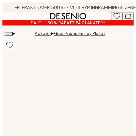
Skip
to
main
SALG - 50% RABATT PÅ PLAKATER*
content.
▸
▸
Plakater
Good Vibes Smiley Plakat
Product
images