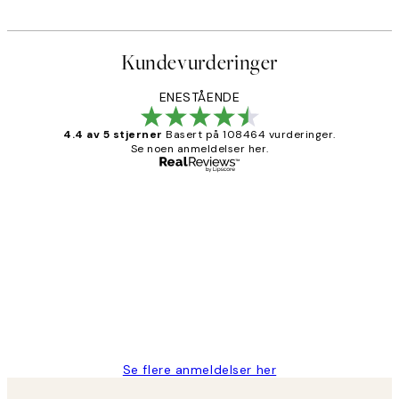
Kundevurderinger
ENESTÅENDE
4.4 av 5 stjerner
Basert på 108464 vurderinger.
Se noen anmeldelser her.
Verifisert kjøper
Kundevurderinger
Litt lang leveringstid, men alt fungerte
perfekt og produktene er så verdt det!
27 apr
Berit H
Se flere anmeldelser her