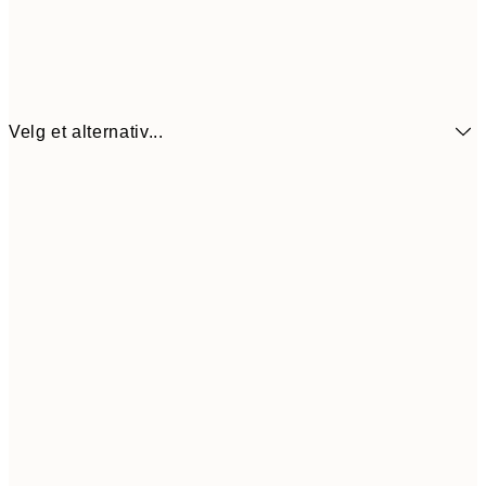
Velg et alternativ...
64,5
21x30 cm
12