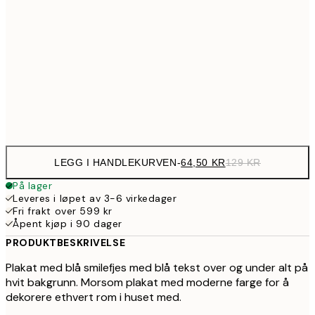
107,5
30x40 cm
21
179,5
50x70 cm
35
Frame
options
LEGG I HANDLEKURVEN
-
64,50 KR
129 KR
På lager
Leveres i løpet av 3-6 virkedager
Fri frakt over 599 kr
Åpent kjøp i 90 dager
PRODUKTBESKRIVELSE
Plakat med blå smilefjes med blå tekst over og under alt på
hvit bakgrunn. Morsom plakat med moderne farge for å
dekorere ethvert rom i huset med.