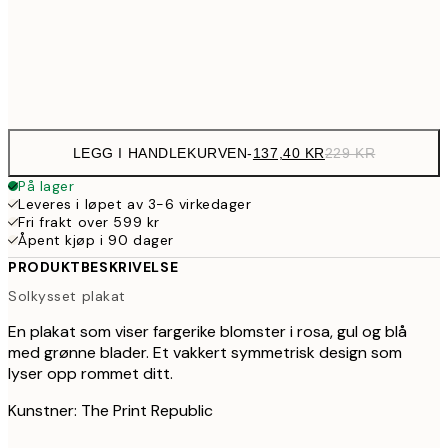
39
Frame
options
LEGG I HANDLEKURVEN
-
137,40 KR
229 KR
På lager
Leveres i løpet av 3-6 virkedager
Fri frakt over 599 kr
Åpent kjøp i 90 dager
PRODUKTBESKRIVELSE
Solkysset plakat
En plakat som viser fargerike blomster i rosa, gul og blå
med grønne blader. Et vakkert symmetrisk design som
lyser opp rommet ditt.
Kunstner: The Print Republic