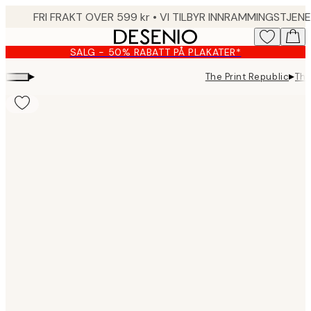
Skip
to
main
SALG - 50% RABATT PÅ PLAKATER*
content.
▸
▸
The Print Republic
The
Product
images