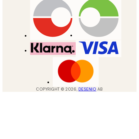
COPYRIGHT ©
2026
,
DESENIO
AB