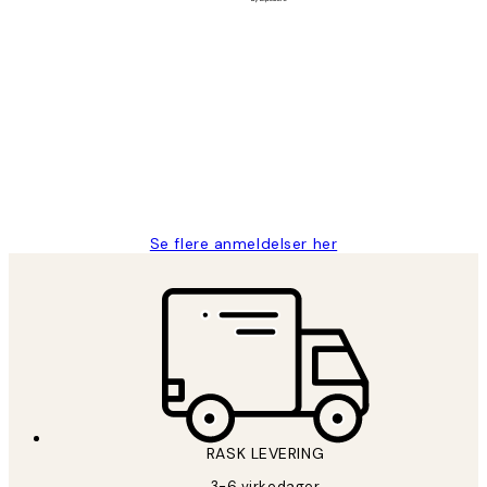
Verifisert kjøper
Kundevurderinger
Litt lang leveringstid, men alt fungerte
perfekt og produktene er så verdt det!
27 apr
Berit H
Se flere anmeldelser her
RASK LEVERING
3-6 virkedager