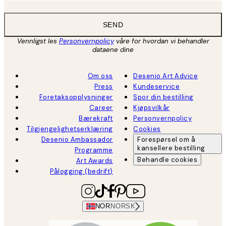
SEND
Vennligst les
Personvernpolicy
våre for hvordan vi behandler
dataene dine
Om oss
Desenio Art Advice
Press
Kundeservice
Foretaksopplysninger
Spor din bestilling
Career
Kjøpsvilkår
Bærekraft
Personvernpolicy
Tilgjengelighetserklæring
Cookies
Desenio Ambassador
Forespørsel om å
kansellere bestilling
Programme
Behandle cookies
Art Awards
Pålogging (bedrift)
NOR
NORSK