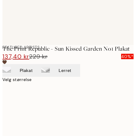
FEATURED ARTISTS
The Print Republic - Sun Kissed Garden No1 Plakat
137,40 kr
229 kr
40%*
Plakat
Lerret
Velg størrelse