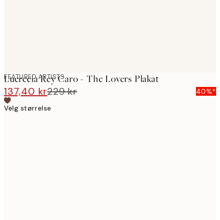
FEATURED ARTISTS
Lucrecia Rey Caro - The Lovers Plakat
137,40 kr
229 kr
40%*
Velg størrelse