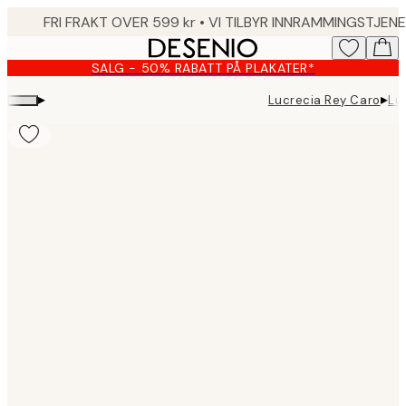
Skip
to
main
SALG - 50% RABATT PÅ PLAKATER*
content.
▸
▸
Lucrecia Rey Caro
Lu
Product
images