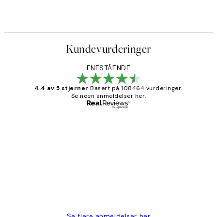
Kundevurderinger
ENESTÅENDE
4.4 av 5 stjerner
Basert på 108464 vurderinger.
Se noen anmeldelser her.
Verifisert kjøper
Kundevurderinger
Litt lang leveringstid, men alt fungerte
perfekt og produktene er så verdt det!
27 apr
Berit H
Se flere anmeldelser her