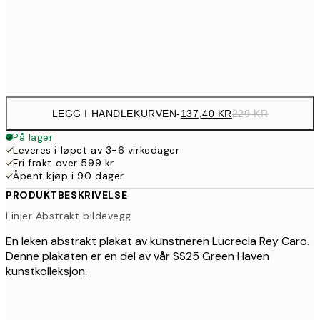
50x70 cm
39
Frame
options
LEGG I HANDLEKURVEN
-
137,40 KR
229 KR
På lager
Leveres i løpet av 3-6 virkedager
Fri frakt over 599 kr
Åpent kjøp i 90 dager
PRODUKTBESKRIVELSE
Linjer Abstrakt bildevegg
En leken abstrakt plakat av kunstneren Lucrecia Rey Caro.
Denne plakaten er en del av vår SS25 Green Haven
kunstkolleksjon.