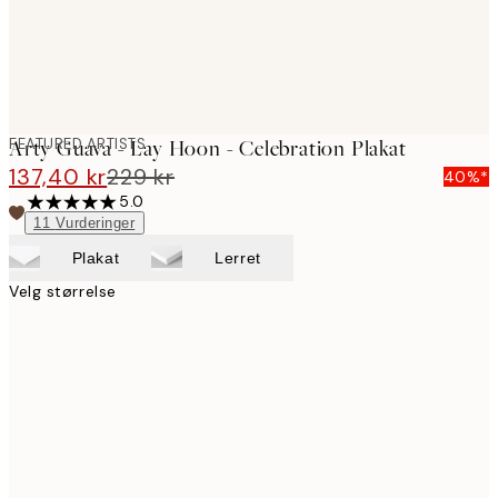
FEATURED ARTISTS
Arty Guava - Lay Hoon - Celebration Plakat
137,40 kr
229 kr
40%*
5.0
11
Vurderinger
Plakat
Lerret
Velg størrelse