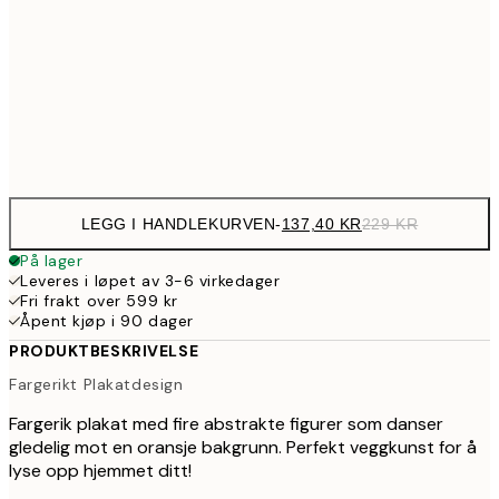
39
329,4
70x100 cm
54
Frame
options
LEGG I HANDLEKURVEN
-
137,40 KR
229 KR
På lager
Leveres i løpet av 3-6 virkedager
Fri frakt over 599 kr
Åpent kjøp i 90 dager
PRODUKTBESKRIVELSE
Fargerikt Plakatdesign
Fargerik plakat med fire abstrakte figurer som danser
gledelig mot en oransje bakgrunn. Perfekt veggkunst for å
lyse opp hjemmet ditt!