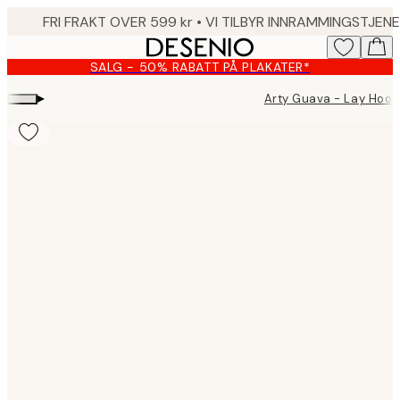
Skip
to
main
SALG - 50% RABATT PÅ PLAKATER*
content.
▸
Arty Guava - Lay Hoon
Product
images