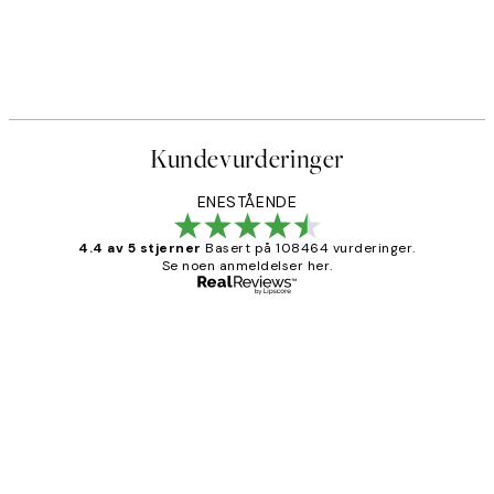
Kundevurderinger
ENESTÅENDE
4.4 av 5 stjerner
Basert på 108464 vurderinger.
Se noen anmeldelser her.
Verifisert kjøper
Kundevurderinger
Litt lang leveringstid, men alt fungerte
perfekt og produktene er så verdt det!
27 apr
Berit H