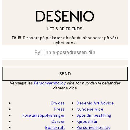
LET’S BE FRIENDS
Få 15 % rabatt på plakater nå når du abonnerer på vårt
nyhetsbrev!
*
E-post
SEND
Vennligst les
Personvernpolicy
våre for hvordan vi behandler
dataene dine
Om oss
Desenio Art Advice
Press
Kundeservice
Foretaksopplysninger
Spor din bestilling
Career
Kjøpsvilkår
Bærekraft
Personvernpolicy