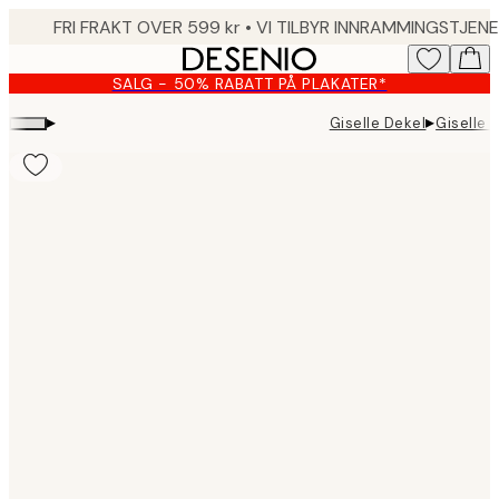
Skip
to
main
SALG - 50% RABATT PÅ PLAKATER*
content.
▸
▸
Giselle Dekel
Giselle 
Product
images