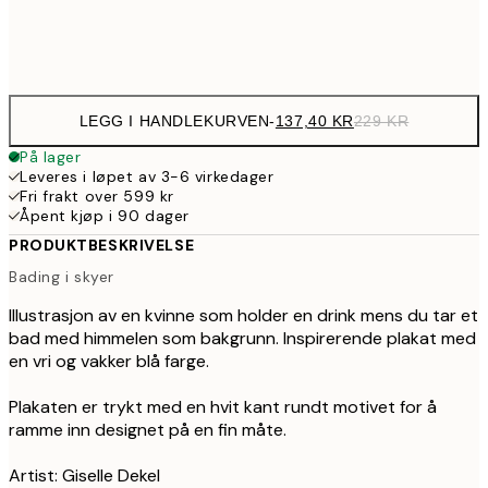
Frame
options
LEGG I HANDLEKURVEN
-
137,40 KR
229 KR
På lager
Leveres i løpet av 3-6 virkedager
Fri frakt over 599 kr
Åpent kjøp i 90 dager
PRODUKTBESKRIVELSE
Bading i skyer
Illustrasjon av en kvinne som holder en drink mens du tar et
bad med himmelen som bakgrunn. Inspirerende plakat med
en vri og vakker blå farge.
Plakaten er trykt med en hvit kant rundt motivet for å
ramme inn designet på en fin måte.
Artist: Giselle Dekel