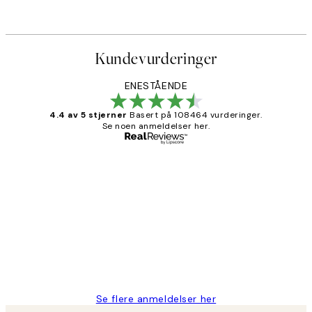
Kundevurderinger
ENESTÅENDE
4.4 av 5 stjerner
Basert på 108464 vurderinger.
Se noen anmeldelser her.
Verifisert kjøper
Kundevurderinger
Litt lang leveringstid, men alt fungerte
perfekt og produktene er så verdt det!
27 apr
Berit H
Se flere anmeldelser her