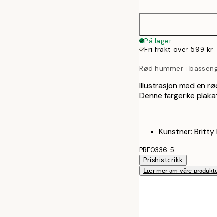
50x70 cm
På lager
Fri frakt over 599 kr
Rød hummer i bassen
Illustrasjon med en r
Denne fargerike plaka
Kunstner: Britty
PRE0336-5
Prishistorikk
Lær mer om våre produkte