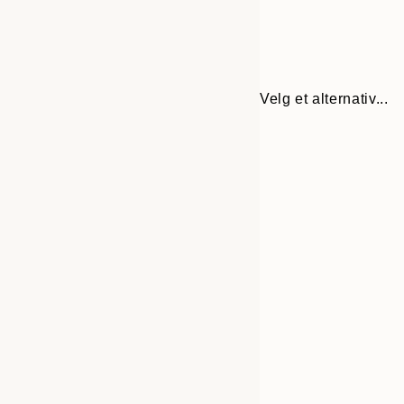
Velg et alternativ...
Frame
30x40 cm
options