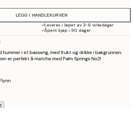
239,40 kr
399 kr
LEGG I HANDLEKURVEN
Leveres i løpet av 3-6 virkedager
Åpent kjøp i 90 dager
g
ød hummer i et basseng, med frukt og drikke i bakgrunnen.
ten er perfekt å matche med Palm Springs No2!
 Flynn
r