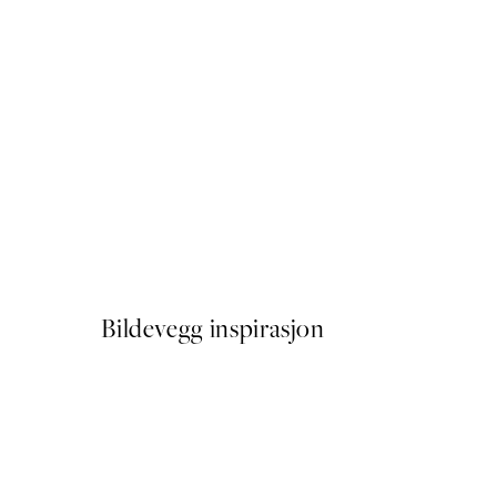
50%*
Crocodile Crush Plakat
Fra 72,50 kr
145 kr
Bildevegg inspirasjon