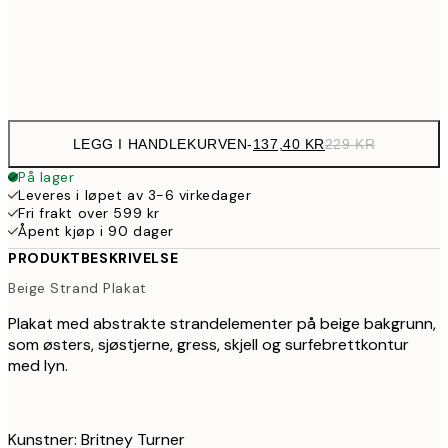
Frame
options
LEGG I HANDLEKURVEN
-
137,40 KR
229 KR
På lager
Leveres i løpet av 3-6 virkedager
Fri frakt over 599 kr
Åpent kjøp i 90 dager
PRODUKTBESKRIVELSE
Beige Strand Plakat
Plakat med abstrakte strandelementer på beige bakgrunn,
som østers, sjøstjerne, gress, skjell og surfebrettkontur
med lyn.
Kunstner: Britney Turner