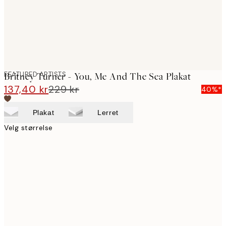
FEATURED ARTISTS
Britney Turner - You, Me And The Sea Plakat
137,40 kr
229 kr
40%*
Plakat
Lerret
Velg størrelse