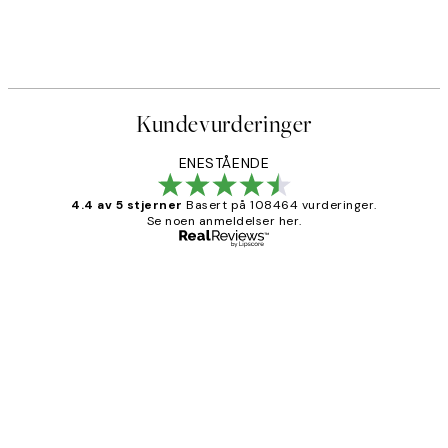
Kundevurderinger
ENESTÅENDE
4.4 av 5 stjerner
Basert på 108464 vurderinger.
Se noen anmeldelser her.
Verifisert kjøper
Kundevurderinger
Litt lang leveringstid, men alt fungerte
perfekt og produktene er så verdt det!
27 apr
Berit H