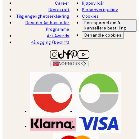
Career
Kjøpsvilkår
Bærekraft
Personvernpolicy
Tilgjengelighetserklæring
Cookies
Desenio Ambassador
Forespørsel om å
kansellere bestilling
Programme
Behandle cookies
Art Awards
Pålogging (bedrift)
NOR
NORSK