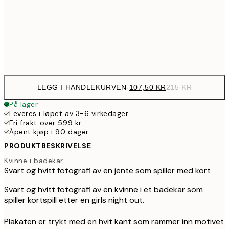
179,5
50x70 cm
35
Frame
options
LEGG I HANDLEKURVEN
-
107,50 KR
215 KR
På lager
Leveres i løpet av 3-6 virkedager
Fri frakt over 599 kr
Åpent kjøp i 90 dager
PRODUKTBESKRIVELSE
Kvinne i badekar
Svart og hvitt fotografi av en jente som spiller med kort
Svart og hvitt fotografi av en kvinne i et badekar som
spiller kortspill etter en girls night out.
Plakaten er trykt med en hvit kant som rammer inn motivet