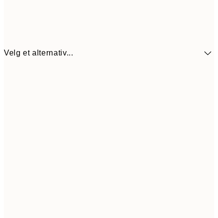
Velg et alternativ...
107,5
30x40 cm
21