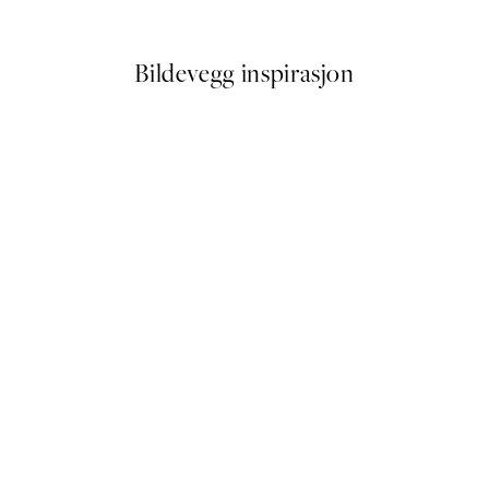
Fra 107,50 kr
215 kr
Bildevegg inspirasjon