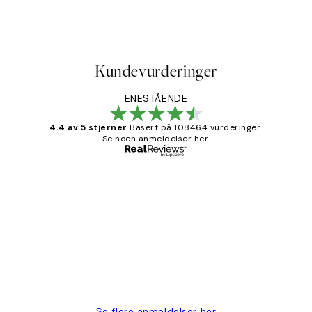
Kundevurderinger
ENESTÅENDE
4.4 av 5 stjerner
Basert på 108464 vurderinger.
Se noen anmeldelser her.
Verifisert kjøper
Kundevurderinger
Litt lang leveringstid, men alt fungerte
perfekt og produktene er så verdt det!
27 apr
Berit H
Se flere anmeldelser her