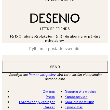
Fri frakt fra 599 kr
LET’S BE FRIENDS
Få 15 % rabatt på plakater nå når du abonnerer på vårt
nyhetsbrev!
*
E-post
SEND
Vennligst les
Personvernpolicy
våre for hvordan vi behandler
dataene dine
Om oss
Desenio Art Advice
Press
Kundeservice
Foretaksopplysninger
Spor din bestilling
Career
Kjøpsvilkår