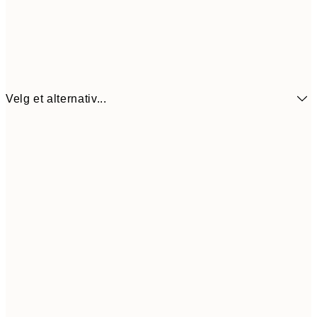
Velg et alternativ...
64,5
21x30 cm