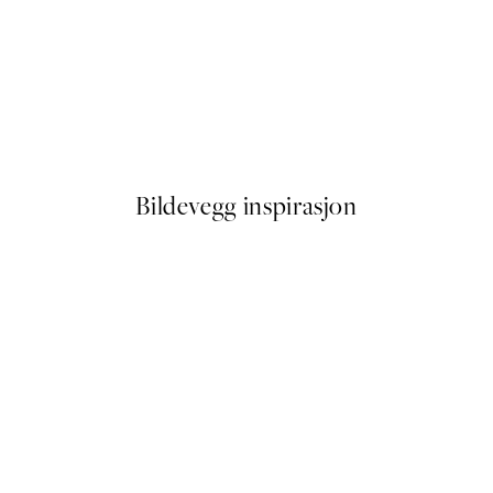
50%*
Rustic Leaves No2 Plakat
Fra 64,50 kr
129 kr
Bildevegg inspirasjon