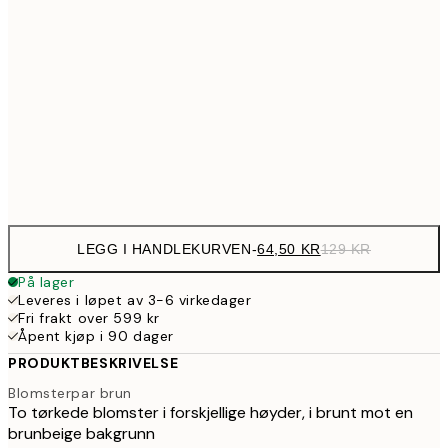
12
107,5
30x40 cm
21
179,5
50x70 cm
35
Frame
options
LEGG I HANDLEKURVEN
-
64,50 KR
129 KR
På lager
Leveres i løpet av 3-6 virkedager
Fri frakt over 599 kr
Åpent kjøp i 90 dager
PRODUKTBESKRIVELSE
Blomsterpar brun
To tørkede blomster i forskjellige høyder, i brunt mot en
brunbeige bakgrunn