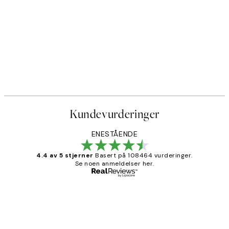
Kundevurderinger
ENESTÅENDE
4.4 av 5 stjerner
Basert på 108464 vurderinger.
Se noen anmeldelser her.
Verifisert kjøper
Kundevurderinger
Litt lang leveringstid, men alt fungerte
perfekt og produktene er så verdt det!