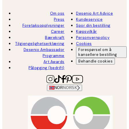
Om oss
Desenio Art Advice
Press
Kundeservice
Foretaksopplysninger
Spor din bestilling
Career
Kjøpsvilkår
Bærekraft
Personvernpolicy
Tilgjengelighetserklæring
Cookies
Desenio Ambassador
Forespørsel om å
kansellere bestilling
Programme
Behandle cookies
Art Awards
Pålogging (bedrift)
NOR
NORSK