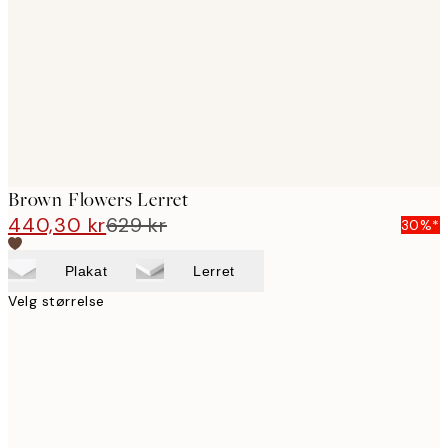
images
Brown Flowers Lerret
440,30 kr
629 kr
30%*
Plakat
Lerret
Velg størrelse