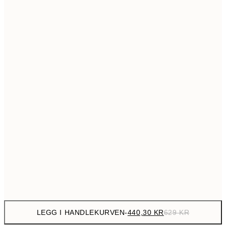
699,3
50x70 cm
99
Ingen ramme
LEGG I HANDLEKURVEN
-
440,30 KR
629 KR