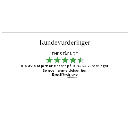
Kundevurderinger
ENESTÅENDE
4.4 av 5 stjerner
Basert på 108464 vurderinger.
Se noen anmeldelser her.
Verifisert kjøper
Kundevurderinger
Litt lang leveringstid, men alt fungerte
perfekt og produktene er så verdt det!
27 apr
Berit H