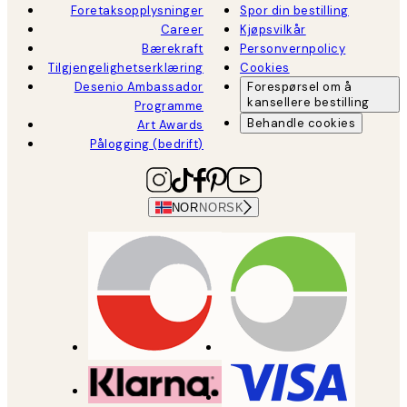
Foretaksopplysninger
Spor din bestilling
Career
Kjøpsvilkår
Bærekraft
Personvernpolicy
Tilgjengelighetserklæring
Cookies
Desenio Ambassador
Forespørsel om å
kansellere bestilling
Programme
Behandle cookies
Art Awards
Pålogging (bedrift)
NOR
NORSK