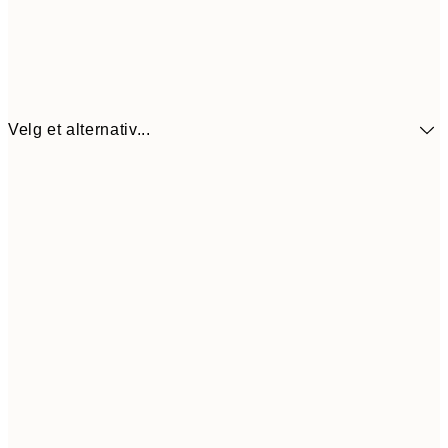
Velg et alternativ...
440,3
30x40 cm
62