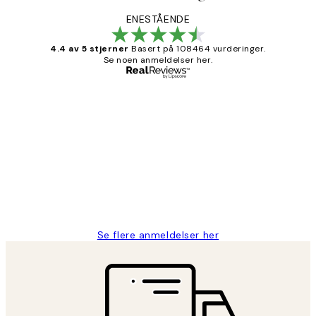
ENESTÅENDE
4.4 av 5 stjerner
Basert på 108464 vurderinger.
Se noen anmeldelser her.
Verifisert kjøper
Kundevurderinger
Litt lang leveringstid, men alt fungerte
perfekt og produktene er så verdt det!
27 apr
Berit H
Se flere anmeldelser her