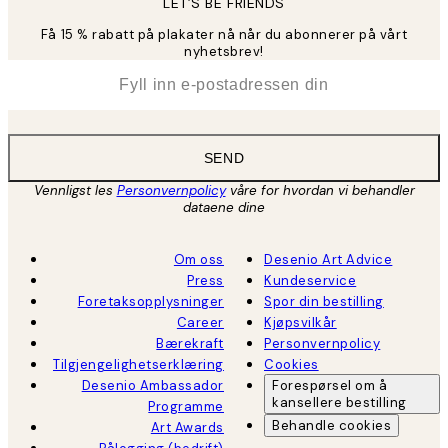
LET’S BE FRIENDS
Få 15 % rabatt på plakater nå når du abonnerer på vårt
nyhetsbrev!
*
E-post
SEND
Vennligst les
Personvernpolicy
våre for hvordan vi behandler
dataene dine
Om oss
Desenio Art Advice
Press
Kundeservice
Foretaksopplysninger
Spor din bestilling
Career
Kjøpsvilkår
Bærekraft
Personvernpolicy
Tilgjengelighetserklæring
Cookies
Desenio Ambassador
Forespørsel om å
kansellere bestilling
Programme
Behandle cookies
Art Awards