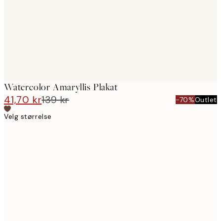
Watercolor Amaryllis Plakat
41,70 kr
139 kr
-70%
Outlet
Velg størrelse