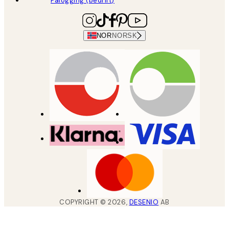
Pålogging (bedrift)
NOR
NORSK
COPYRIGHT ©
2026
,
DESENIO
AB