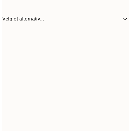
Velg et alternativ...
41,7
30x40 cm
13