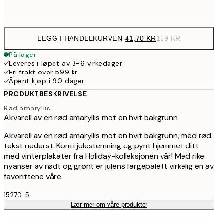
Frame
options
LEGG I HANDLEKURVEN
-
41,70 KR
139 KR
På lager
Leveres i løpet av 3-6 virkedager
Fri frakt over 599 kr
Åpent kjøp i 90 dager
PRODUKTBESKRIVELSE
Rød amaryllis
Akvarell av en rød amaryllis mot en hvit bakgrunn
Akvarell av en rød amaryllis mot en hvit bakgrunn, med rød
tekst nederst. Kom i julestemning og pynt hjemmet ditt
med vinterplakater fra Holiday-kolleksjonen vår! Med rike
nyanser av rødt og grønt er julens fargepalett virkelig en av
favorittene våre.
15270-5
Lær mer om våre produkter