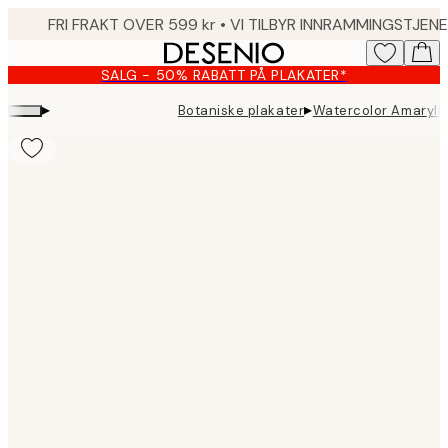
Skip
to
main
SALG - 50% RABATT PÅ PLAKATER*
content.
▸
▸
Botaniske plakater
Watercolor Amarylli
Product
images