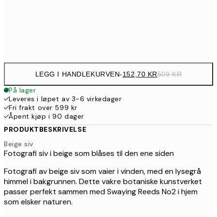
50
Frame
options
LEGG I HANDLEKURVEN
-
152,70 KR
509 KR
På lager
Leveres i løpet av 3-6 virkedager
Fri frakt over 599 kr
Åpent kjøp i 90 dager
PRODUKTBESKRIVELSE
Beige siv
Fotografi siv i beige som blåses til den ene siden
Fotografi av beige siv som vaier i vinden, med en lysegrå
himmel i bakgrunnen. Dette vakre botaniske kunstverket
passer perfekt sammen med Swaying Reeds No2 i hjem
som elsker naturen.