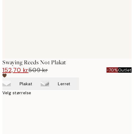
images
Swaying Reeds No1 Plakat
152,70 kr
509 kr
-70%
Outlet
Plakat
Lerret
Velg størrelse