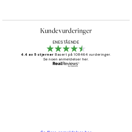
Kundevurderinger
ENESTÅENDE
4.4 av 5 stjerner
Basert på 108464 vurderinger.
Se noen anmeldelser her.
Verifisert kjøper
Kundevurderinger
Litt lang leveringstid, men alt fungerte
perfekt og produktene er så verdt det!
27 apr
Berit H