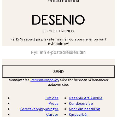
Fri frakt fra 599 kr
LET’S BE FRIENDS
Få 15 % rabatt på plakater nå når du abonnerer på vårt
nyhetsbrev!
*
E-post
SEND
Vennligst les
Personvernpolicy
våre for hvordan vi behandler
dataene dine
Om oss
Desenio Art Advice
Press
Kundeservice
Foretaksopplysninger
Spor din bestilling
Career
Kjøpsvilkår