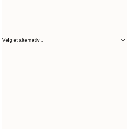
Velg et alternativ...
152,7
70x100 cm