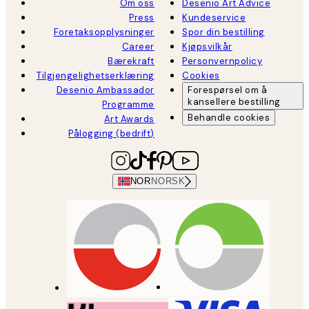
Om oss
Desenio Art Advice
Press
Kundeservice
Foretaksopplysninger
Spor din bestilling
Career
Kjøpsvilkår
Bærekraft
Personvernpolicy
Tilgjengelighetserklæring
Cookies
Desenio Ambassador
Forespørsel om å
kansellere bestilling
Programme
Behandle cookies
Art Awards
Pålogging (bedrift)
NOR
NORSK