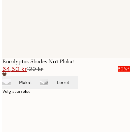
images
Eucalyptus Shades No1 Plakat
64,50 kr
129 kr
50%*
Plakat
Lerret
Velg størrelse