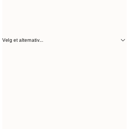
Velg et alternativ...
64,5
21x30 cm