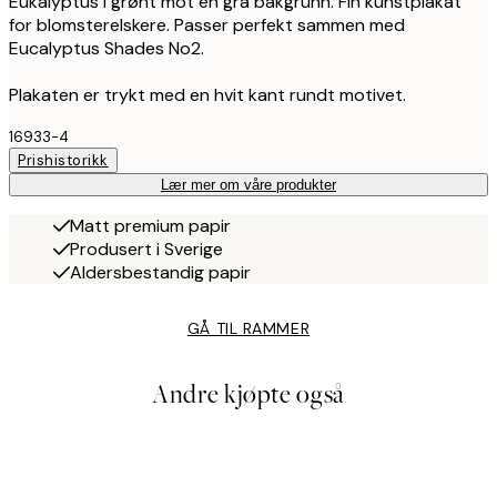
Eukalyptus i grønt mot en grå bakgrunn. Fin kunstplakat
for blomsterelskere. Passer perfekt sammen med
Eucalyptus Shades No2.
Plakaten er trykt med en hvit kant rundt motivet.
16933-4
Prishistorikk
Lær mer om våre produkter
Matt premium papir
Produsert i Sverige
Aldersbestandig papir
GÅ TIL RAMMER
Andre kjøpte også