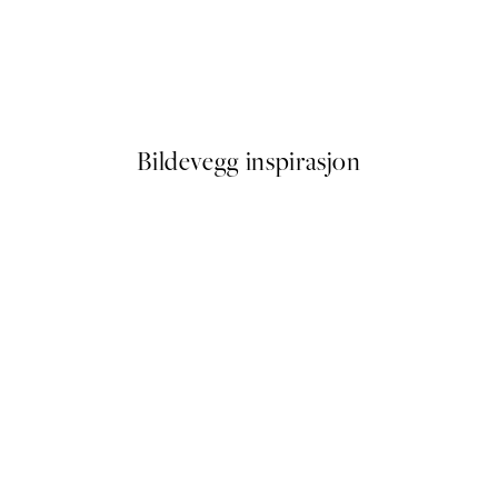
50%*
2 Plakat
Green Botanical Plakat
Fra 64,50 kr
129 kr
Bildevegg inspirasjon