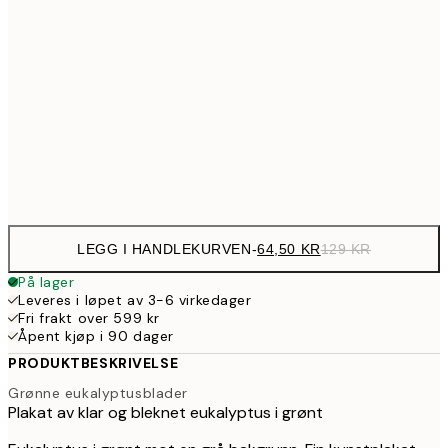
12
107,5
30x40 cm
21
179,5
50x70 cm
35
Frame
options
LEGG I HANDLEKURVEN
-
64,50 KR
129 KR
På lager
Leveres i løpet av 3-6 virkedager
Fri frakt over 599 kr
Åpent kjøp i 90 dager
PRODUKTBESKRIVELSE
Grønne eukalyptusblader
Plakat av klar og bleknet eukalyptus i grønt