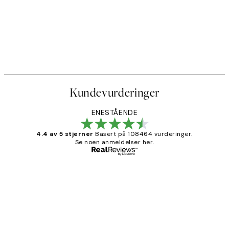
Kundevurderinger
ENESTÅENDE
4.4 av 5 stjerner
Basert på 108464 vurderinger.
Se noen anmeldelser her.
Verifisert kjøper
Kundevurderinger
Litt lang leveringstid, men alt fungerte
perfekt og produktene er så verdt det!