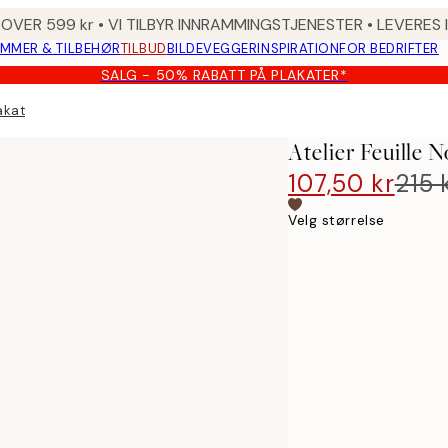
 OVER 599 kr • VI TILBYR INNRAMMINGSTJENESTER • LEVERES
MMER & TILBEHØR
TILBUD
BILDEVEGGER
INSPIRATION
FOR BEDRIFTER
SALG - 50% RABATT PÅ PLAKATER*
lakat
Atelier Feuille N
107,50 kr
215 
Velg størrelse