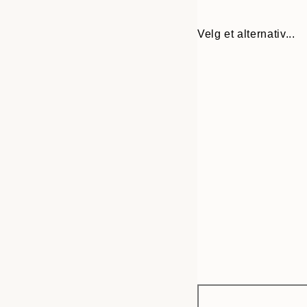
Velg et alternativ...
Frame
30x40 cm
options
50x70 cm