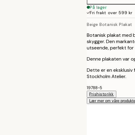
På lager
Fri frakt over 599 kr
Beige Botanisk Plakat
Botanisk plakat med 
skygger. Den markante
utseende, perfekt for
Denne plakaten var op
Dette er en eksklusiv 
Stockholm Atelier.
19788-5
Prishistorikk
Lær mer om våre produkte