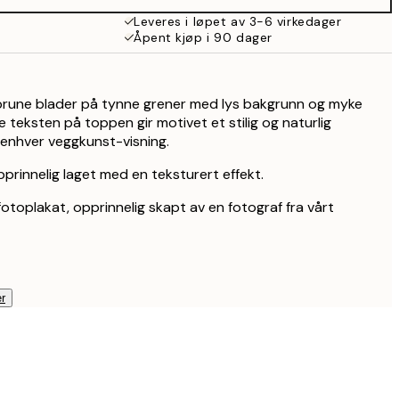
Leveres i løpet av 3-6 virkedager
Åpent kjøp i 90 dager
brune blader på tynne grener med lys bakgrunn og myke
 teksten på toppen gir motivet et stilig og naturlig
 enhver veggkunst-visning.
prinnelig laget med en teksturert effekt.
fotoplakat, opprinnelig skapt av en fotograf fra vårt
r