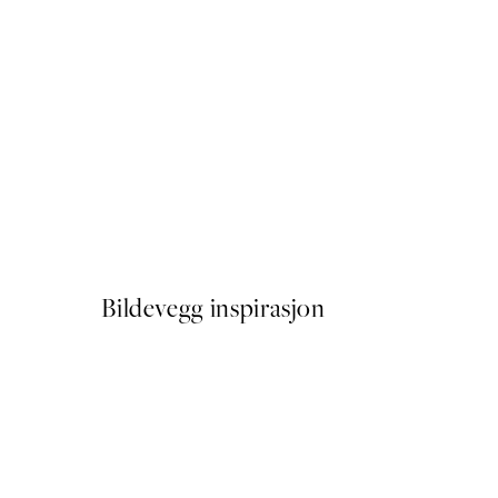
50%*
Autumn Stroll Plakat
Fra 64,50 kr
129 kr
Bildevegg inspirasjon