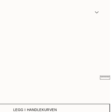
107,50 kr
215 kr
179,50 kr
359 kr
LEGG I HANDLEKURVEN