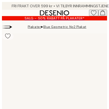
Skip
to
main
SALG - 50% RABATT PÅ PLAKATER*
content.
▸
▸
Plakater
Blue Geometric No2 Plakat
Product
images