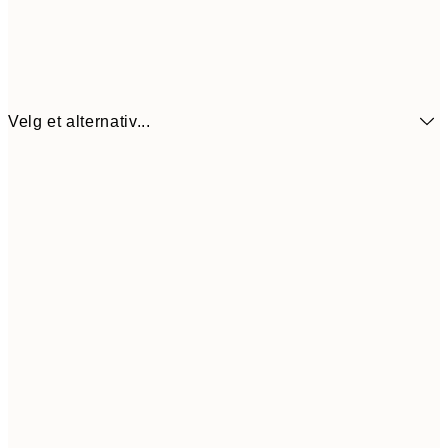
Velg et alternativ...
64,5
21x30 cm
12