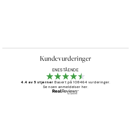
Kundevurderinger
ENESTÅENDE
4.4 av 5 stjerner
Basert på 108464 vurderinger.
Se noen anmeldelser her.
Verifisert kjøper
Kundevurderinger
Litt lang leveringstid, men alt fungerte
perfekt og produktene er så verdt det!