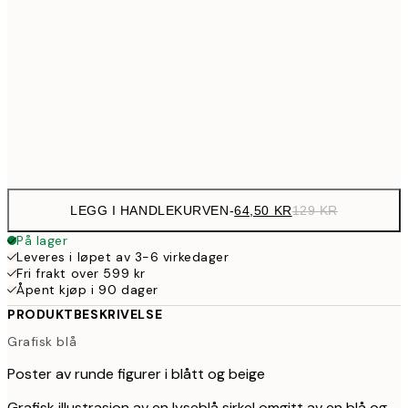
107,5
30x40 cm
21
179,5
50x70 cm
35
Frame
options
LEGG I HANDLEKURVEN
-
64,50 KR
129 KR
På lager
Leveres i løpet av 3-6 virkedager
Fri frakt over 599 kr
Åpent kjøp i 90 dager
PRODUKTBESKRIVELSE
Grafisk blå
Poster av runde figurer i blått og beige
Grafisk illustrasjon av en lyseblå sirkel omgitt av en blå og