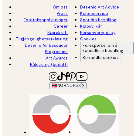
Om oss
Desenio Art Advice
Press
Kundeservice
Foretaksopplysninger
Spor din bestilling
Career
Kjøpsvilkår
Bærekraft
Personvernpolicy
Tilgjengelighetserklæring
Cookies
Desenio Ambassador
Forespørsel om å
kansellere bestilling
Programme
Behandle cookies
Art Awards
Pålogging (bedrift)
NOR
NORSK