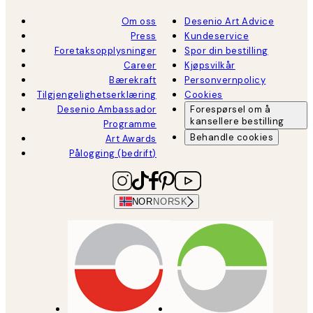
Om oss
Desenio Art Advice
Press
Kundeservice
Foretaksopplysninger
Spor din bestilling
Career
Kjøpsvilkår
Bærekraft
Personvernpolicy
Tilgjengelighetserklæring
Cookies
Desenio Ambassador
Forespørsel om å
kansellere bestilling
Programme
Behandle cookies
Art Awards
Pålogging (bedrift)
NOR
NORSK