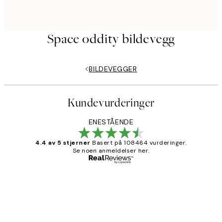
Space oddity bildevegg
BILDEVEGGER
Kundevurderinger
ENESTÅENDE
4.4 av 5 stjerner
Basert på 108464 vurderinger.
Se noen anmeldelser her.
Verifisert kjøper
Kundevurderinger
Litt lang leveringstid, men alt fungerte
perfekt og produktene er så verdt det!