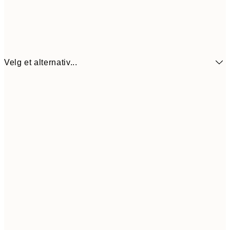
Velg et alternativ...
64,5
21x30 cm
12