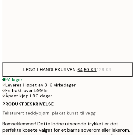
107,5
30x40 cm
21
179,5
50x70 cm
35
Frame
options
LEGG I HANDLEKURVEN
-
64,50 KR
129 KR
På lager
Leveres i løpet av 3-6 virkedager
Fri frakt over 599 kr
Åpent kjøp i 90 dager
PRODUKTBESKRIVELSE
Teksturert teddybjørn-plakat kunst til vegg
Bamseklemmer! Dette lodne utseende trykket er det
perfekte kosete valget for et barns soverom eller lekerom.