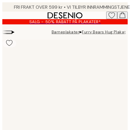
Skip
to
main
SALG - 50% RABATT PÅ PLAKATER*
content.
▸
▸
Barneplakater
Furry Bears Hug Plakat
Product
images