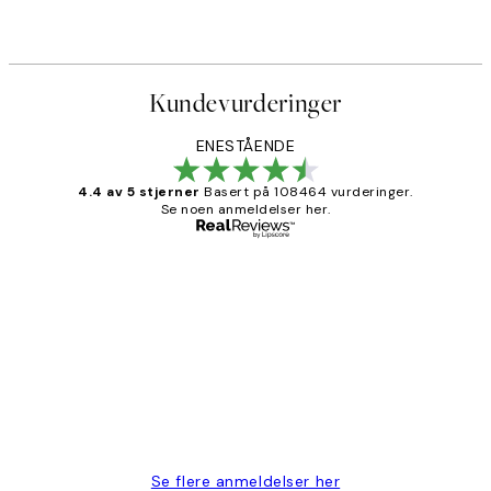
Fra 137,40 kr
229 kr
Kundevurderinger
ENESTÅENDE
4.4 av 5 stjerner
Basert på 108464 vurderinger.
Se noen anmeldelser her.
Verifisert kjøper
Kundevurderinger
Litt lang leveringstid, men alt fungerte
perfekt og produktene er så verdt det!
27 apr
Berit H
Se flere anmeldelser her