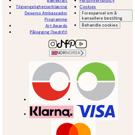
Bærekraft
Personvernpolicy
Tilgjengelighetserklæring
Cookies
Desenio Ambassador
Forespørsel om å
kansellere bestilling
Programme
Behandle cookies
Art Awards
Pålogging (bedrift)
NOR
NORSK