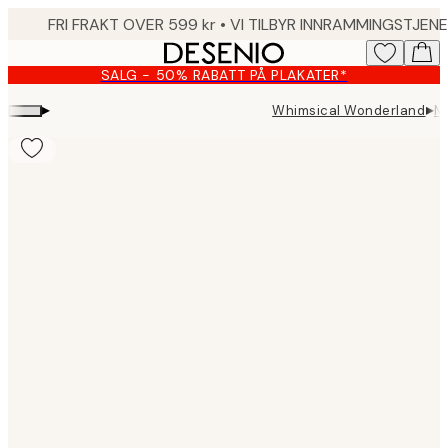
Skip
to
main
SALG - 50% RABATT PÅ PLAKATER*
content.
▸
▸
Whimsical Wonderland
M
Product
images