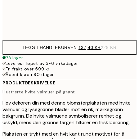
39
Frame
options
LEGG I HANDLEKURVEN
-
137,40 KR
229 KR
På lager
Leveres i løpet av 3-6 virkedager
Fri frakt over 599 kr
Åpent kjøp i 90 dager
PRODUKTBESKRIVELSE
Illustrerte hvite valmuer på grønt
Hev dekoren din med denne blomsterplakaten med hvite
valmuer og lysegrønne blader mot en rik, mørkegrønn
bakgrunn. De hvite valmuene symboliserer renhet og
uskyld, mens den grønne fargen tilfører en frisk berøring.
Plakaten er trykt med en hvit kant rundt motivet for å