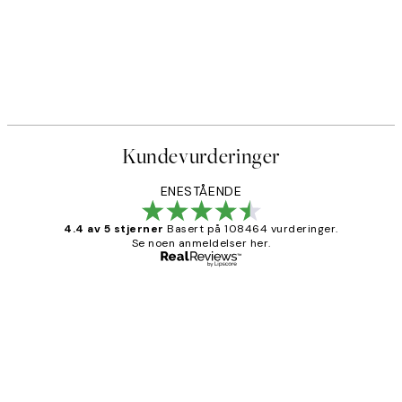
Kundevurderinger
ENESTÅENDE
4.4 av 5 stjerner
Basert på 108464 vurderinger.
Se noen anmeldelser her.
Verifisert kjøper
Kundevurderinger
Litt lang leveringstid, men alt fungerte
perfekt og produktene er så verdt det!