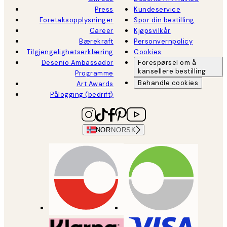
Press
Kundeservice
Foretaksopplysninger
Spor din bestilling
Career
Kjøpsvilkår
Bærekraft
Personvernpolicy
Tilgjengelighetserklæring
Cookies
Desenio Ambassador
Forespørsel om å
kansellere bestilling
Programme
Behandle cookies
Art Awards
Pålogging (bedrift)
NOR
NORSK