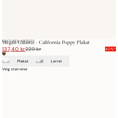
FEATURED ARTISTS
Megan Galante - California Poppy Plakat
137,40 kr
229 kr
40%*
Plakat
Lerret
Velg størrelse