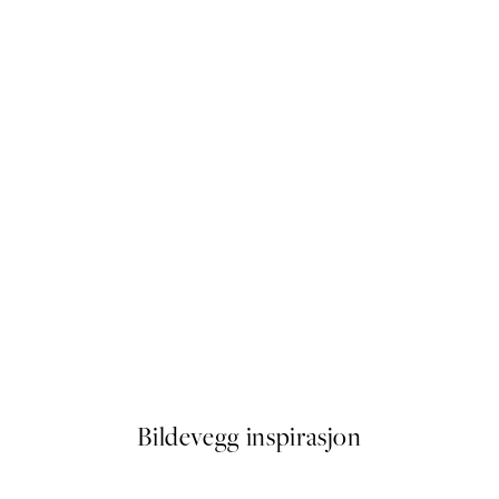
50%*
Life Happens Here Plakat
Fra 41,50 kr
83 kr
Bildevegg inspirasjon