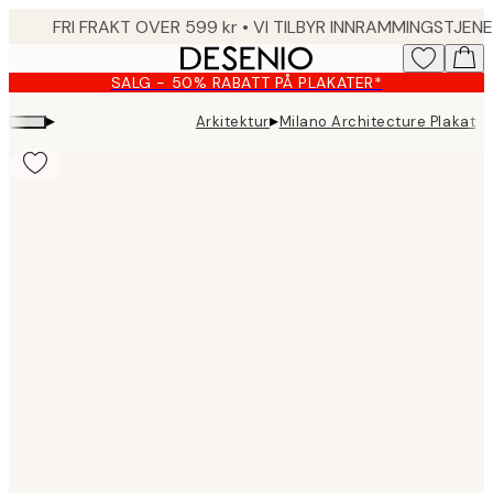
Skip
to
main
SALG - 50% RABATT PÅ PLAKATER*
content.
▸
▸
Arkitektur
Milano Architecture Plakat
Product
images