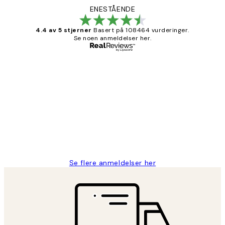
ENESTÅENDE
4.4 av 5 stjerner
Basert på 108464 vurderinger.
Se noen anmeldelser her.
Verifisert kjøper
Kundevurderinger
Litt lang leveringstid, men alt fungerte
perfekt og produktene er så verdt det!
27 apr
Berit H
Se flere anmeldelser her