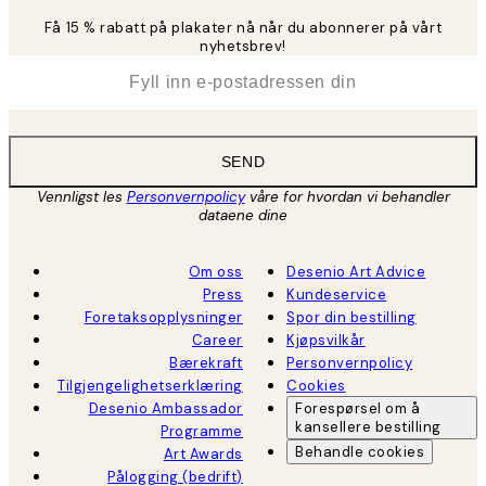
Få 15 % rabatt på plakater nå når du abonnerer på vårt
nyhetsbrev!
*
E-post
SEND
Vennligst les
Personvernpolicy
våre for hvordan vi behandler
dataene dine
Om oss
Desenio Art Advice
Press
Kundeservice
Foretaksopplysninger
Spor din bestilling
Career
Kjøpsvilkår
Bærekraft
Personvernpolicy
Tilgjengelighetserklæring
Cookies
Desenio Ambassador
Forespørsel om å
kansellere bestilling
Programme
Behandle cookies
Art Awards
Pålogging (bedrift)