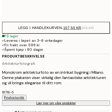
Frame
options
LEGG I HANDLEKURVEN
-
107,50 KR
215 KR
På lager
Leveres i løpet av 3-6 virkedager
Fri frakt over 599 kr
Åpent kjøp i 90 dager
PRODUKTBESKRIVELSE
Arkitekturfotografi
Monokrom arkitekturfoto av en intrikat bygning i Milano.
Denne plakaten viser virkelig den fantastiske arkitekturen
og vil bringe eleganse til ditt rom.
18716-5
Prishistorikk
Lær mer om våre produkter