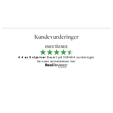
Kundevurderinger
ENESTÅENDE
4.4 av 5 stjerner
Basert på 108464 vurderinger.
Se noen anmeldelser her.
Verifisert kjøper
Kundevurderinger
Litt lang leveringstid, men alt fungerte
perfekt og produktene er så verdt det!
27 apr
Berit H