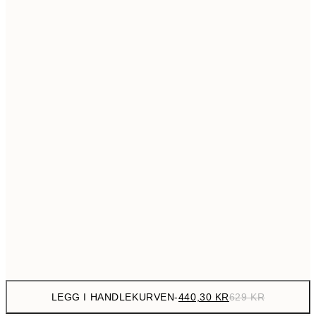
699,3
50x70 cm
99
Ingen ramme
LEGG I HANDLEKURVEN
-
440,30 KR
629 KR