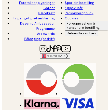
Foretaksopplysninger
Spor din bestilling
Career
Kjøpsvilkår
Bærekraft
Personvernpolicy
Tilgjengelighetserklæring
Cookies
Desenio Ambassador
Forespørsel om å
kansellere bestilling
Programme
Behandle cookies
Art Awards
Pålogging (bedrift)
NOR
NORSK