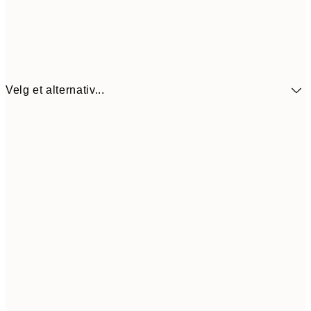
Velg et alternativ...
440,3
30x40 cm
62