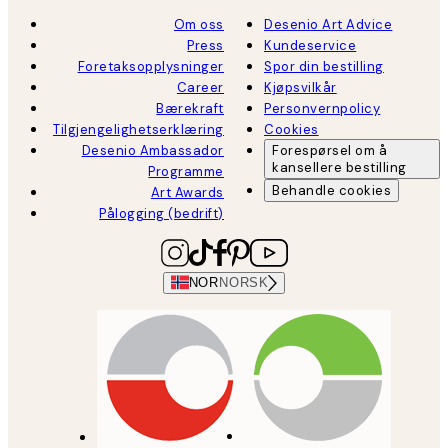
Om oss
Desenio Art Advice
Press
Kundeservice
Foretaksopplysninger
Spor din bestilling
Career
Kjøpsvilkår
Bærekraft
Personvernpolicy
Tilgjengelighetserklæring
Cookies
Desenio Ambassador
Forespørsel om å
kansellere bestilling
Programme
Behandle cookies
Art Awards
Pålogging (bedrift)
NOR
NORSK