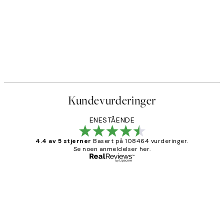
Kundevurderinger
ENESTÅENDE
4.4 av 5 stjerner
Basert på 108464 vurderinger.
Se noen anmeldelser her.
Verifisert kjøper
Kundevurderinger
Litt lang leveringstid, men alt fungerte
perfekt og produktene er så verdt det!