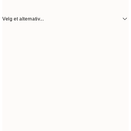
Velg et alternativ...
30x40 cm
62
50x70 cm
99