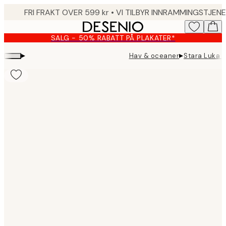
Skip
to
main
SALG - 50% RABATT PÅ PLAKATER*
content.
▸
▸
Hav & oceaner
Stara Luka H
Product
images