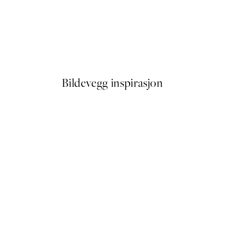
-40%
 No1 Plakat
Figures on the Horizon Plaka
Fra 387 kr
645 kr
Bildevegg inspirasjon