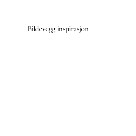
Fra 41,50 kr
83 kr
Bildevegg inspirasjon