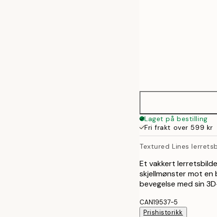
70x100 cm
100x140 cm
Laget på bestilling
Fri frakt over 599 kr
Textured Lines lerretsb
Et vakkert lerretsbild
skjellmønster mot en 
bevegelse med sin 3D-
CAN19537-5
Prishistorikk