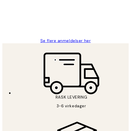
perfekt og produktene er så verdt det!
27 apr
Berit H
Se flere anmeldelser her
RASK LEVERING
3-6 virkedager