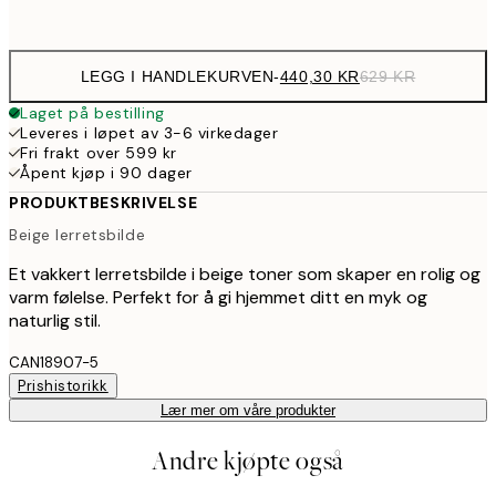
Ingen ramme
LEGG I HANDLEKURVEN
-
440,30 KR
629 KR
Laget på bestilling
Leveres i løpet av 3-6 virkedager
Fri frakt over 599 kr
Åpent kjøp i 90 dager
PRODUKTBESKRIVELSE
Beige lerretsbilde
Et vakkert lerretsbilde i beige toner som skaper en rolig og
varm følelse. Perfekt for å gi hjemmet ditt en myk og
naturlig stil.
CAN18907-5
Prishistorikk
Lær mer om våre produkter
Andre kjøpte også