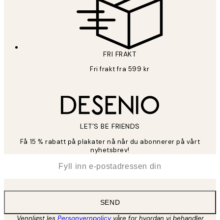
FRI FRAKT
Fri frakt fra 599 kr
LET’S BE FRIENDS
Få 15 % rabatt på plakater nå når du abonnerer på vårt
nyhetsbrev!
*
E-post
SEND
Vennligst les
Personvernpolicy
våre for hvordan vi behandler