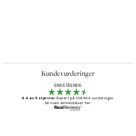
Kundevurderinger
ENESTÅENDE
4.4 av 5 stjerner
Basert på 108464 vurderinger.
Se noen anmeldelser her.
Verifisert kjøper
Kundevurderinger
Litt lang leveringstid, men alt fungerte