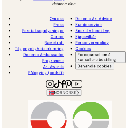
dataene dine
Om oss
Desenio Art Advice
Press
Kundeservice
Foretaksopplysninger
Spor din bestilling
Career
Kjøpsvilkår
Bærekraft
Personvernpolicy
Tilgjengelighetserklæring
Cookies
Desenio Ambassador
Forespørsel om å
kansellere bestilling
Programme
Behandle cookies
Art Awards
Pålogging (bedrift)
NOR
NORSK