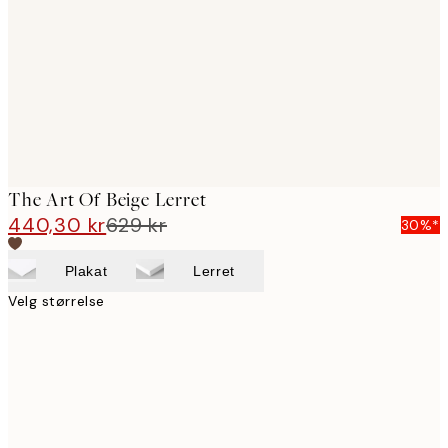
images
The Art Of Beige Lerret
440,30 kr
629 kr
30%*
Plakat
Lerret
Velg størrelse