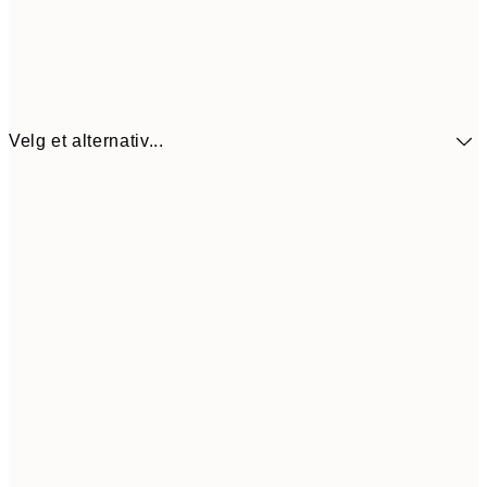
Velg et alternativ...
440,3
30x40 cm
62