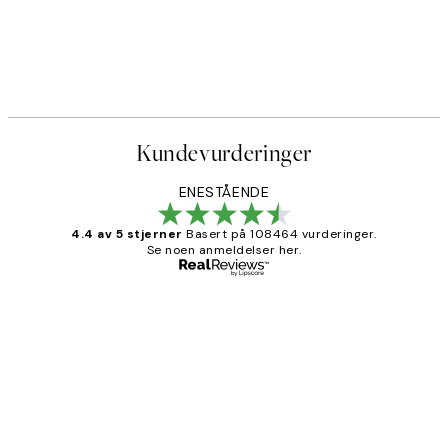
Kundevurderinger
ENESTÅENDE
4.4 av 5 stjerner
Basert på 108464 vurderinger.
Se noen anmeldelser her.
Verifisert kjøper
Kundevurderinger
Litt lang leveringstid, men alt fungerte
perfekt og produktene er så verdt det!
27 apr