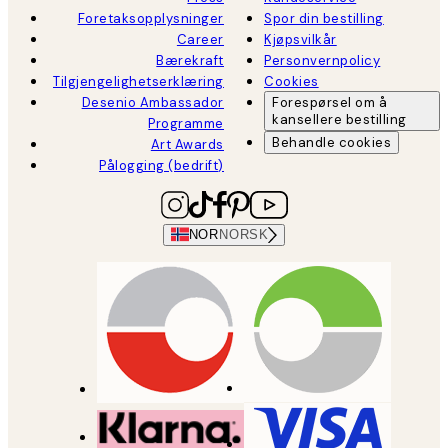
Foretaksopplysninger
Spor din bestilling
Career
Kjøpsvilkår
Bærekraft
Personvernpolicy
Tilgjengelighetserklæring
Cookies
Desenio Ambassador
Forespørsel om å
kansellere bestilling
Programme
Behandle cookies
Art Awards
Pålogging (bedrift)
NOR
NORSK