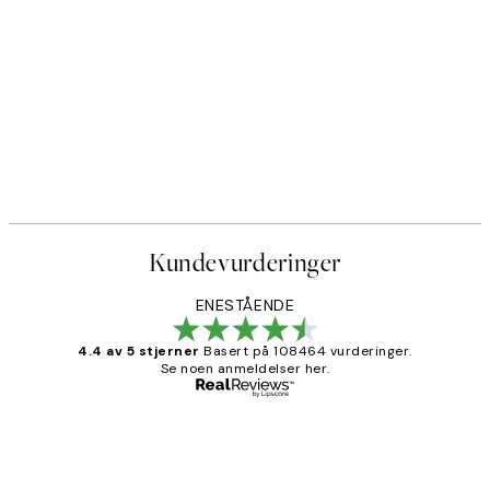
Kundevurderinger
ENESTÅENDE
4.4 av 5 stjerner
Basert på 108464 vurderinger.
Se noen anmeldelser her.
Verifisert kjøper
Kundevurderinger
Litt lang leveringstid, men alt fungerte