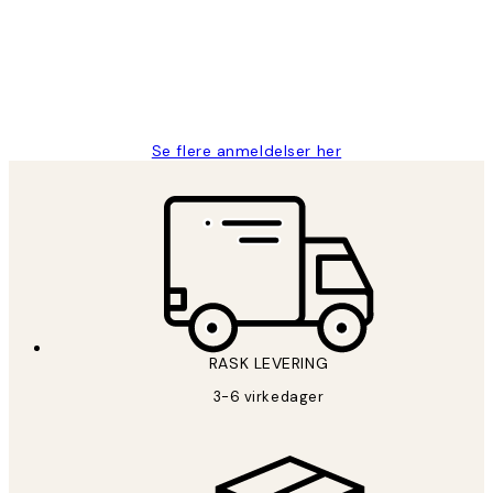
perfekt og produktene er så verdt det!
27 apr
Berit H
Se flere anmeldelser her
RASK LEVERING
3-6 virkedager