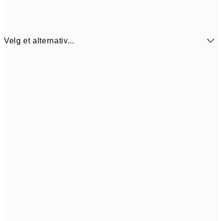
Velg et alternativ...
30x40 cm
62
50x70 cm
99