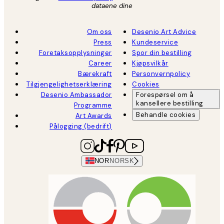
dataene dine
Om oss
Desenio Art Advice
Press
Kundeservice
Foretaksopplysninger
Spor din bestilling
Career
Kjøpsvilkår
Bærekraft
Personvernpolicy
Tilgjengelighetserklæring
Cookies
Desenio Ambassador
Forespørsel om å
kansellere bestilling
Programme
Behandle cookies
Art Awards
Pålogging (bedrift)
NOR
NORSK