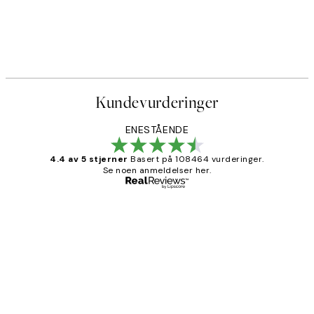
Kundevurderinger
ENESTÅENDE
4.4 av 5 stjerner
Basert på 108464 vurderinger.
Se noen anmeldelser her.
Verifisert kjøper
Kundevurderinger
Litt lang leveringstid, men alt fungerte
perfekt og produktene er så verdt det!
27 apr
Berit H