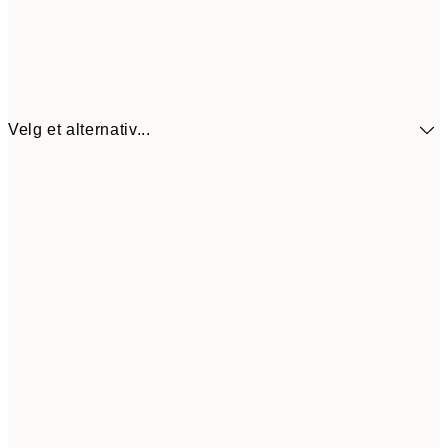
Velg et alternativ...
440,3
30x40 cm
62