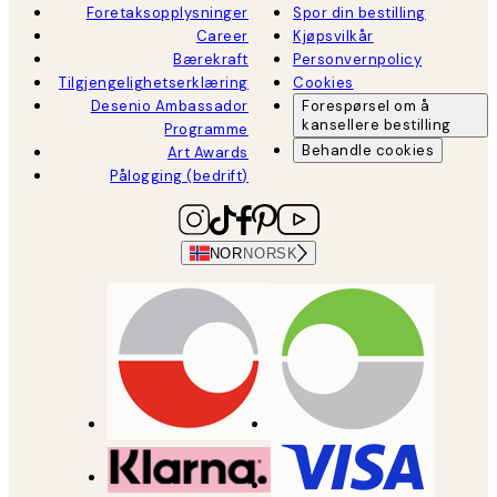
Foretaksopplysninger
Spor din bestilling
Career
Kjøpsvilkår
Bærekraft
Personvernpolicy
Tilgjengelighetserklæring
Cookies
Desenio Ambassador
Forespørsel om å
kansellere bestilling
Programme
Behandle cookies
Art Awards
Pålogging (bedrift)
NOR
NORSK