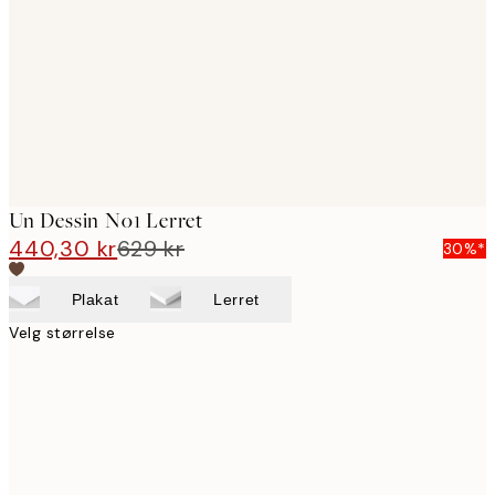
images
Un Dessin No1 Lerret
440,30 kr
629 kr
30%*
Plakat
Lerret
Velg størrelse