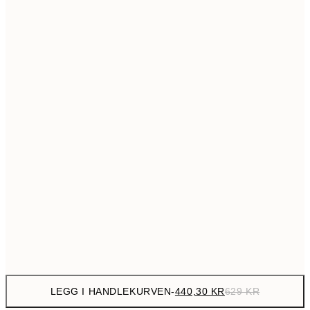
699,3
50x70 cm
99
Ingen ramme
LEGG I HANDLEKURVEN
-
440,30 KR
629 KR