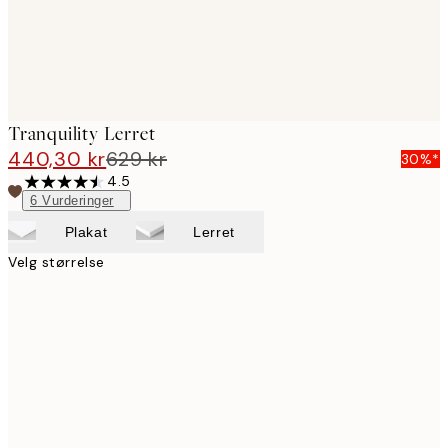
Tranquility Lerret
440,30 kr
629 kr
30%*
4.5
6
Vurderinger
Plakat
Lerret
Velg størrelse