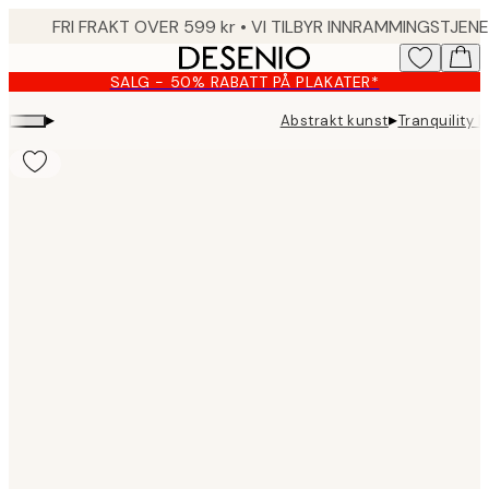
Skip
to
main
SALG - 50% RABATT PÅ PLAKATER*
content.
▸
▸
Abstrakt kunst
Tranquility L
Product
images