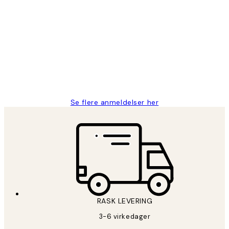
Verifisert kjøper
Kundevurderinger
Litt lang leveringstid, men alt fungerte
perfekt og produktene er så verdt det!
27 apr
Berit H
Se flere anmeldelser her
RASK LEVERING
3-6 virkedager