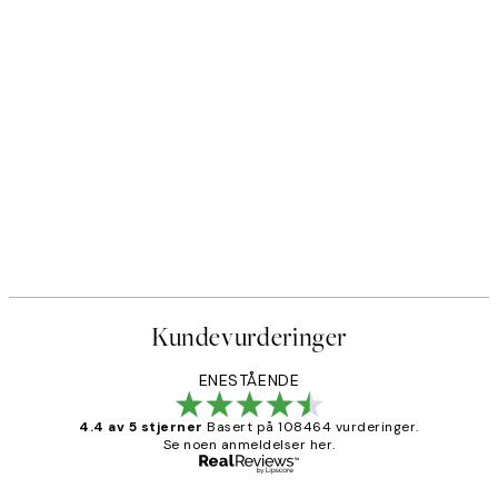
50%*
akker
Traces of Light No1 Plakat
Fra 72,50 kr
145 kr
Kundevurderinger
ENESTÅENDE
4.4 av 5 stjerner
Basert på 108464 vurderinger.
Se noen anmeldelser her.