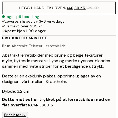
LEGG I HANDLEKURVEN
-
440,30 KR
629 KR
Laget på bestilling
Leveres i løpet av 3-6 virkedager
Fri frakt over 599 kr
Åpent kjøp i 90 dager
PRODUKTBESKRIVELSE
Brun Abstrakt Tekstur Lerretsbilde
Abstrakt lerretsbilder med brune og beige teksturer i
myke, flytende mønstre. Lyse og mørke nyanser blandes
sammen med hvite striper for et beroligende uttrykk.
Dette er en eksklusiv plakat, opprinnelig laget av en
designer i vårt atelier i Stockholm.
Dybde: 3,2 cm
Dette motivet er trykket på et lerretsbilde med en
flat overflate.
CAN18609-5
Prishistorikk