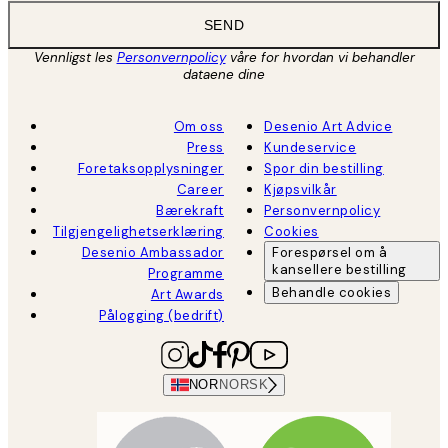
SEND
Vennligst les
Personvernpolicy
våre for hvordan vi behandler
dataene dine
Om oss
Desenio Art Advice
Press
Kundeservice
Foretaksopplysninger
Spor din bestilling
Career
Kjøpsvilkår
Bærekraft
Personvernpolicy
Tilgjengelighetserklæring
Cookies
Desenio Ambassador
Forespørsel om å
kansellere bestilling
Programme
Behandle cookies
Art Awards
Pålogging (bedrift)
NOR
NORSK