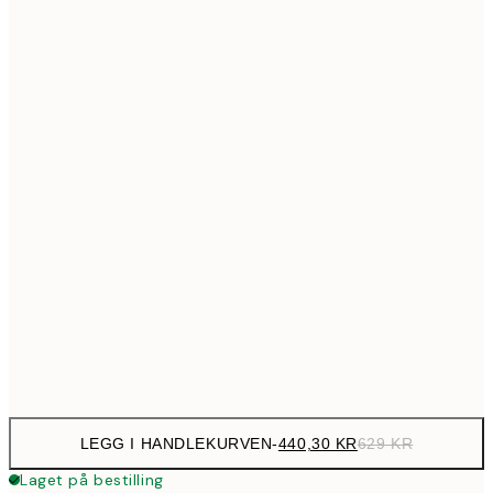
699,3
50x70 cm
99
Ingen ramme
LEGG I HANDLEKURVEN
-
440,30 KR
629 KR
Laget på bestilling