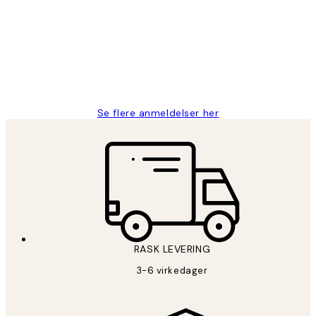
Litt lang leveringstid, men alt fungerte
perfekt og produktene er så verdt det!
27 apr
Berit H
Se flere anmeldelser her
RASK LEVERING
3-6 virkedager