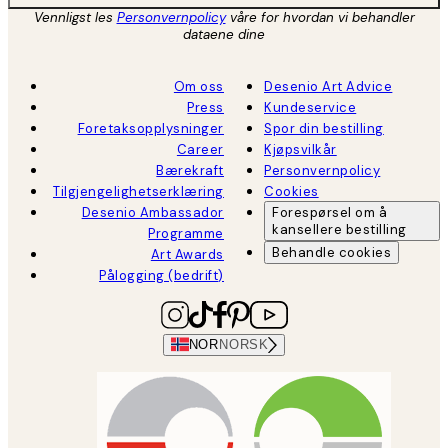
Vennligst les
Personvernpolicy
våre for hvordan vi behandler
dataene dine
Om oss
Desenio Art Advice
Press
Kundeservice
Foretaksopplysninger
Spor din bestilling
Career
Kjøpsvilkår
Bærekraft
Personvernpolicy
Tilgjengelighetserklæring
Cookies
Desenio Ambassador
Forespørsel om å
kansellere bestilling
Programme
Behandle cookies
Art Awards
Pålogging (bedrift)
NOR
NORSK