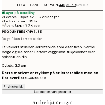
LEGG I HANDLEKURVEN
-
440,30 KR
629 KR
Laget på bestilling
Leveres i løpet av 3-6 virkedager
Fri frakt over 599 kr
Åpent kjøp i 90 dager
PRODUKTBESKRIVELSE
Beige Fiken Lerretsbilder
Et vakkert stilleben-lerretsbilde som viser fiken i varme
beige og lilla toner. Perfekt veggkunst til kjøkkenet eller
spisestuen din.
Dybde: 3,2 cm
Dette motivet er trykket på et lerretsbilde med en
flat overflate.
CAN19910-5
Prishistorikk
Lær mer om våre produkter
Andre kjøpte også