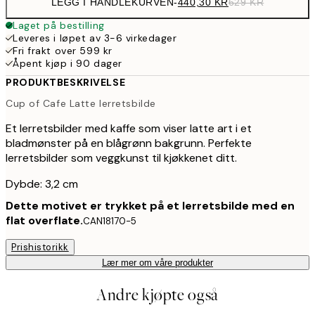
LEGG I HANDLEKURVEN
-
440,30 KR
629 KR
Laget på bestilling
Leveres i løpet av 3-6 virkedager
Fri frakt over 599 kr
Åpent kjøp i 90 dager
PRODUKTBESKRIVELSE
Cup of Cafe Latte lerretsbilde
Et lerretsbilder med kaffe som viser latte art i et
bladmønster på en blågrønn bakgrunn. Perfekte
lerretsbilder som veggkunst til kjøkkenet ditt.
Dybde: 3,2 cm
Dette motivet er trykket på et lerretsbilde med en
flat overflate.
CAN18170-5
Prishistorikk
Lær mer om våre produkter
Andre kjøpte også