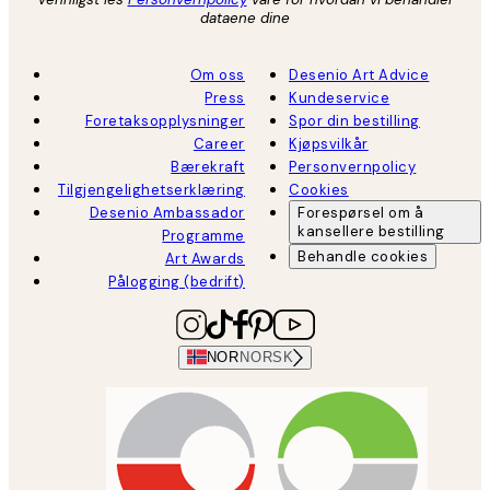
dataene dine
Om oss
Desenio Art Advice
Press
Kundeservice
Foretaksopplysninger
Spor din bestilling
Career
Kjøpsvilkår
Bærekraft
Personvernpolicy
Tilgjengelighetserklæring
Cookies
Desenio Ambassador
Forespørsel om å
kansellere bestilling
Programme
Behandle cookies
Art Awards
Pålogging (bedrift)
NOR
NORSK