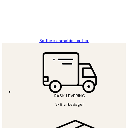
Litt lang leveringstid, men alt fungerte
perfekt og produktene er så verdt det!
27 apr
Berit H
Se flere anmeldelser her
RASK LEVERING
3-6 virkedager