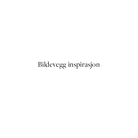
-40%
 No1 Plakat
Figures on the Horizon Plaka
Fra 387 kr
645 kr
Bildevegg inspirasjon