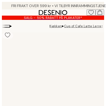
Skip
to
main
SALG - 50% RABATT PÅ PLAKATER*
content.
▸
▸
Kjøkken
Cup of Cafe Latte Lerret
Product
images