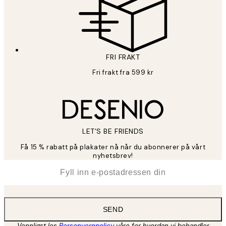
FRI FRAKT
Fri frakt fra 599 kr
LET’S BE FRIENDS
Få 15 % rabatt på plakater nå når du abonnerer på vårt
nyhetsbrev!
*
E-post
SEND
Vennligst les
Personvernpolicy
våre for hvordan vi behandler