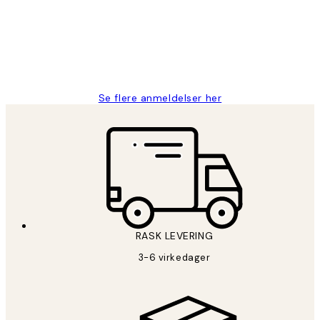
perfekt og produktene er så verdt det!
27 apr
Berit H
Se flere anmeldelser her
RASK LEVERING
3-6 virkedager