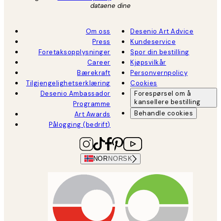
dataene dine
Om oss
Desenio Art Advice
Press
Kundeservice
Foretaksopplysninger
Spor din bestilling
Career
Kjøpsvilkår
Bærekraft
Personvernpolicy
Tilgjengelighetserklæring
Cookies
Desenio Ambassador
Forespørsel om å
kansellere bestilling
Programme
Behandle cookies
Art Awards
Pålogging (bedrift)
NOR
NORSK