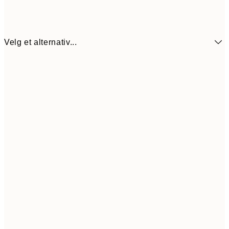
Velg et alternativ...
30x40 cm
62
50x70 cm
99