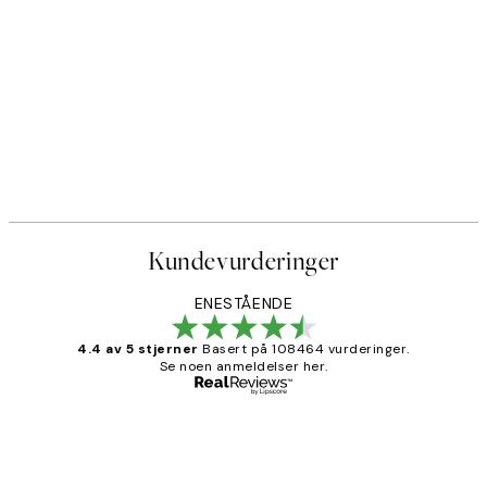
Kundevurderinger
ENESTÅENDE
4.4 av 5 stjerner
Basert på 108464 vurderinger.
Se noen anmeldelser her.
Verifisert kjøper
Kundevurderinger
Litt lang leveringstid, men alt fungerte