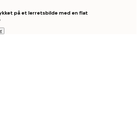
ykket på et lerretsbilde med en flat
5
r