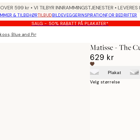
 OVER 599 kr • VI TILBYR INNRAMMINGSTJENESTER • LEVERES
MMER & TILBEHØR
TILBUD
BILDEVEGGER
INSPIRATION
FOR BEDRIFTER
SALG - 50% RABATT PÅ PLAKATER*
koos, Blue and Pink Carpet Lerret
Matisse - The C
629 kr
Plakat
Velg størrelse