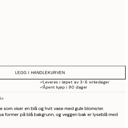
1 839 kr
4 999 kr
Ingen ramme
LEGG I HANDLEKURVEN
Leveres i løpet av 3-6 virkedager
Åpent kjøp i 90 dager
lde
lde som viser en blå og hvit vase med gule blomster.
sa former på blå bakgrunn, og veggen bak er lyseblå med