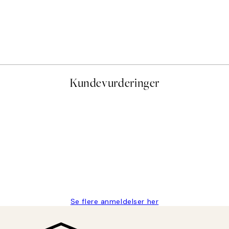
50%*
Monet - The Seine at Giver
Fra 107,50 kr
215 kr
Kundevurderinger
stid, men alt fungerte perfekt og produktene er så verdt det!
Se flere anmeldelser her