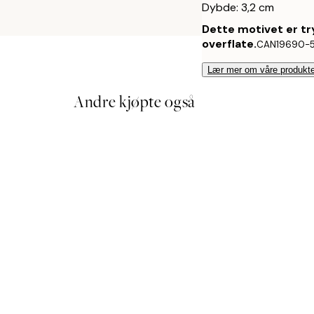
Dybde: 3,2 cm
Dette motivet er tr
overflate.
CAN19690-
Lær mer om våre produkte
Andre kjøpte også