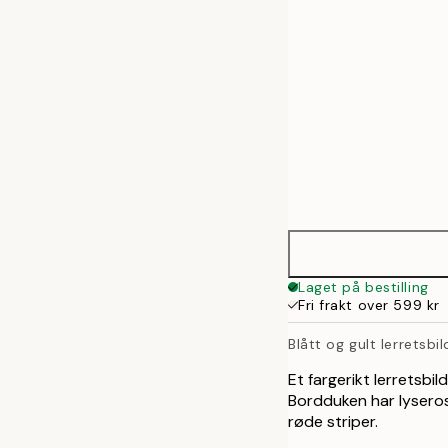
70x100 cm
100x140 cm
Laget på bestilling
Fri frakt over 599 kr
Blått og gult lerretsbi
Et fargerikt lerretsbi
Bordduken har lysero
røde striper.