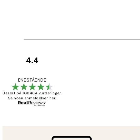
4.4
Kundevurderinger
Litt lang levering
ENESTÅENDE
Basert på 108464 vurderinger.
Se noen anmeldelser her.
27 apr
Berit H